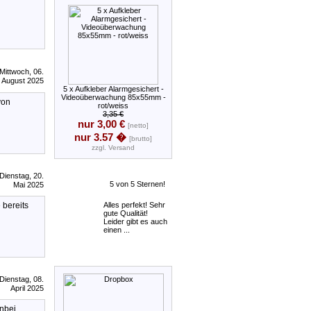
Tickets auf A4 Bögen
zum selbstdrucken
1000 x Kontrollb?
nder / Festivalb?nder
/ Einlassb?nder aus
Tyvek?
Mittwoch, 06.
100 x Kontrollbänder
August 2025
/ Einlassbänder /
5 x Aufkleber Alarmgesichert -
Stoffbänder -
Videoüberwachung 85x55mm -
von
GEDRUCKT 4/0-
rot/weiss
farbig CMYK
3,35 €
nur 3,00 €
[netto]
100 x Ticket /
nur 3.57 �
[brutto]
Eintrittskarten
zzgl.
Versand
Sonderformat Offset
170g
Dienstag, 20.
Mai 2025
 bereits
Alles perfekt! Sehr
gute Qualität!
Leider gibt es auch
einen ...
Dienstag, 08.
April 2025
anbei