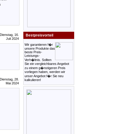
n
Dienstag, 16.
Bestpreisvorteil
Juli 2024
Wir garantieren f�r
unsere Produkte das
beste Preis-
Leistungs-
Verh�ltnis. Sollten
Sie ein vergleichbares Angebot
zu einem g�nstigeren Preis
vorliegen haben, werden wir
unser Angebot f�r Sie neu
Dienstag, 28.
kalkulieren!
Mai 2024