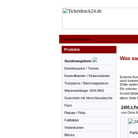
Home
»
Meinungen
Produkte
Was sa
Sonderangebote
Eintrittskarten / Tickets
Kontrollbänder / Einlassbänder
Externe Kun
noch keinen
Tourpässe / Backstagepässe
Dritte weit
Ein solches
Warenanhänger VDA 4902
Grund binde
Gutschein mit Verschlusslasche
diese Seite
Flyer
2400 x Pa
von Dora M
Plakate / Plots
Faltblätter
Visitenkarten
Blöcke