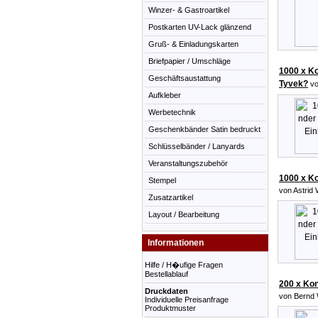
Winzer- & Gastroartikel
Postkarten UV-Lack glänzend
Gruß- & Einladungskarten
Briefpapier / Umschläge
1000 x Ko
Geschäftsaustattung
Tyvek?
vo
Aufkleber
Werbetechnik
Geschenkbänder Satin bedruckt
Schlüsselbänder / Lanyards
Veranstaltungszubehör
1000 x Ko
Stempel
von Astrid 
Zusatzartikel
Layout / Bearbeitung
Informationen
Hilfe / H�ufige Fragen
Bestellablauf
200 x Kon
Druckdaten
von Bernd 
Individuelle Preisanfrage
Produktmuster