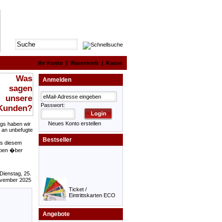
HILFE
|
AGB
|
0,00 €
|
Ihr Konto
|
Warenkorb
|
Kasse
Anmelden
Passwort:
Neues Konto erstellen
ngs haben wir
t an unbefugte
Bestseller
us diesem
eben �ber
Dienstag, 25.
vember 2025
Ticket /
Eintrittskarten ECO
Angebote
400 x Eintrittskarten /