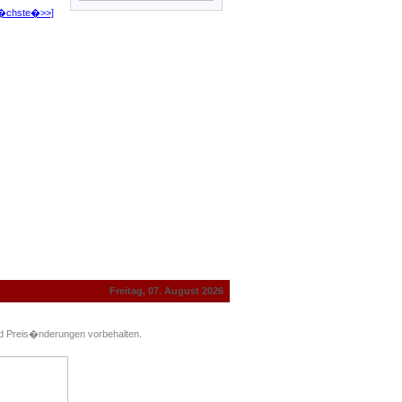
�chste�>>]
Freitag, 07. August 2026
und Preis�nderungen vorbehalten.