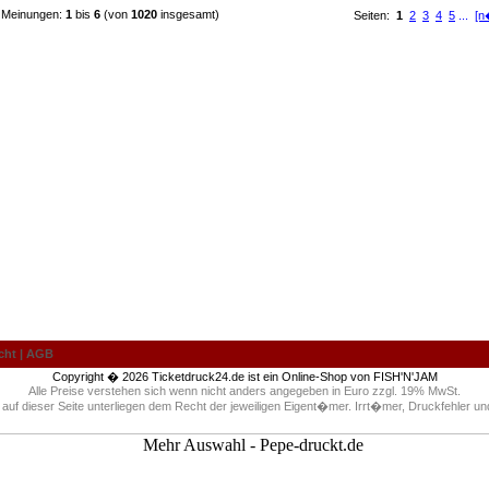
 Meinungen:
1
bis
6
(von
1020
insgesamt)
Seiten:
1
2
3
4
5
...
[n
cht
|
AGB
Copyright � 2026
Ticketdruck24.de
ist ein Online-Shop von
FISH'N'JAM
Alle Preise verstehen sich wenn nicht anders angegeben in Euro zzgl. 19% MwSt.
auf dieser Seite unterliegen dem Recht der jeweiligen Eigent�mer. Irrt�mer, Druckfehler 