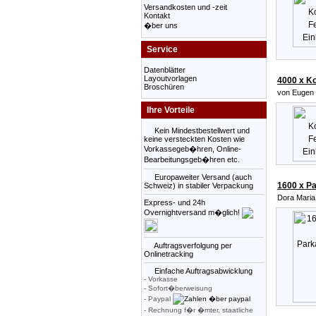
Versandkosten und -zeit
Kontakt
�ber uns
Service
Datenblätter
Layoutvorlagen
4000 x Ko
Broschüren
von Eugen 
Ihre Vorteile
Kein Mindestbestellwert und
keine versteckten Kosten wie
Vorkassegeb�hren, Online-
Bearbeitungsgeb�hren etc.
Europaweiter Versand (auch
1600 x Pa
Schweiz) in stabiler Verpackung
Dora Maria
Express- und 24h
Overnightversand m�glich!
Auftragsverfolgung per
Onlinetracking
Einfache Auftragsabwicklung
- Vorkasse
- Sofort�berweisung
- Paypal
- Rechnung f�r �mter, staatliche