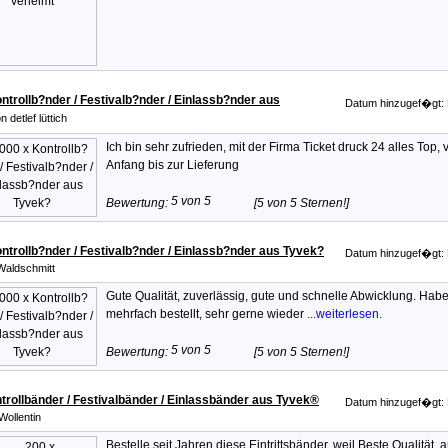
ntrollb?nder / Festivalb?nder / Einlassb?nder aus
Datum hinzugef�gt: 
n detlef lüttich
Ich bin sehr zufrieden, mit der Firma Ticket druck 24 alles Top, 
Anfang bis zur Lieferung
Bewertung:
[5 von 5 Sternen!]
ntrollb?nder / Festivalb?nder / Einlassb?nder aus Tyvek?
Datum hinzugef�gt: 
Waldschmitt
Gute Qualität, zuverlässig, gute und schnelle Abwicklung. Habe
mehrfach bestellt, sehr gerne wieder
...weiterlesen.
Bewertung:
[5 von 5 Sternen!]
trollbänder / Festivalbänder / Einlassbänder aus Tyvek®
Datum hinzugef�gt: 
Wollentin
Bestelle seit Jahren diese Eintrittsbänder, weil Beste Qualität, 