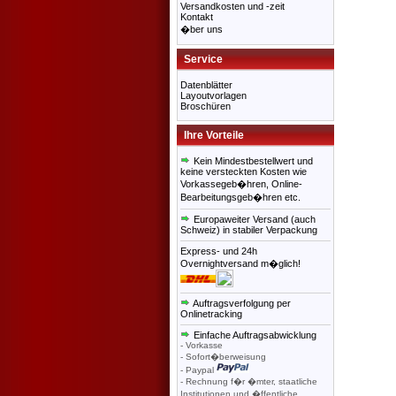
Versandkosten und -zeit
Kontakt
�ber uns
Service
Datenblätter
Layoutvorlagen
Broschüren
Ihre Vorteile
Kein Mindestbestellwert und
keine versteckten Kosten wie
Vorkassegeb�hren, Online-
Bearbeitungsgeb�hren etc.
Europaweiter Versand (auch
Schweiz) in stabiler Verpackung
Express- und 24h
Overnightversand m�glich!
Auftragsverfolgung per
Onlinetracking
Einfache Auftragsabwicklung
- Vorkasse
- Sofort�berweisung
- Paypal
- Rechnung f�r �mter, staatliche
Institutionen und �ffentliche