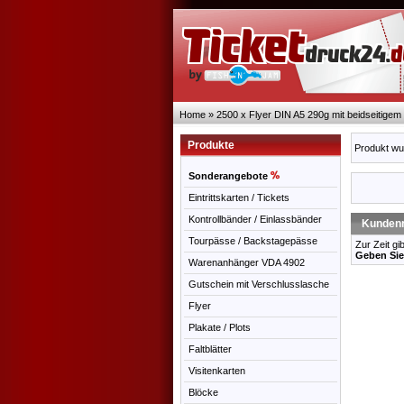
Home
»
2500 x Flyer DIN A5 290g mit beidseitigem 
Produkte
Produkt wu
Sonderangebote
Eintrittskarten / Tickets
Kontrollbänder / Einlassbänder
Kundenr
Tourpässe / Backstagepässe
Zur Zeit gi
Geben Sie
Warenanhänger VDA 4902
Gutschein mit Verschlusslasche
Flyer
Plakate / Plots
Faltblätter
Visitenkarten
Blöcke