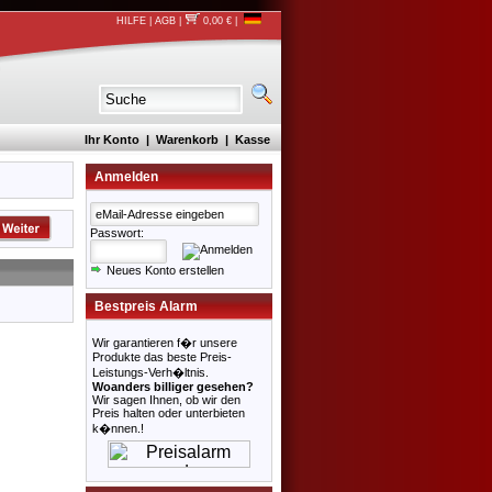
HILFE
|
AGB
|
0,00 €
|
Ihr Konto
|
Warenkorb
|
Kasse
Anmelden
Passwort:
Neues Konto erstellen
Bestpreis Alarm
Wir garantieren f�r unsere
Produkte das beste Preis-
Leistungs-Verh�ltnis.
Woanders billiger gesehen?
Wir sagen Ihnen, ob wir den
Preis halten oder unterbieten
k�nnen.!