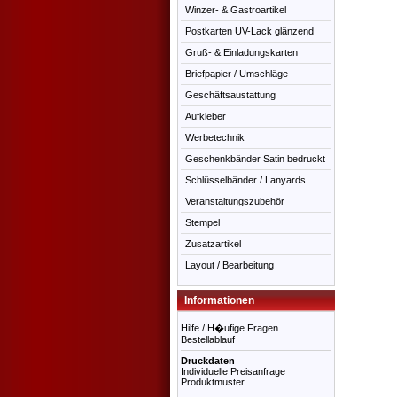
Winzer- & Gastroartikel
Postkarten UV-Lack glänzend
Gruß- & Einladungskarten
Briefpapier / Umschläge
Geschäftsaustattung
Aufkleber
Werbetechnik
Geschenkbänder Satin bedruckt
Schlüsselbänder / Lanyards
Veranstaltungszubehör
Stempel
Zusatzartikel
Layout / Bearbeitung
Informationen
Hilfe / H�ufige Fragen
Bestellablauf
Druckdaten
Individuelle Preisanfrage
Produktmuster