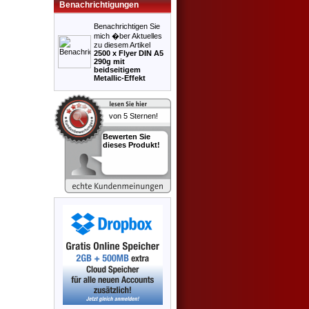
Benachrichtigungen
Benachrichtigen Sie
mich �ber Aktuelles
zu diesem Artikel
2500 x Flyer DIN A5
290g mit
beidseitigem
Metallic-Effekt
Bewerten Sie
dieses Produkt!