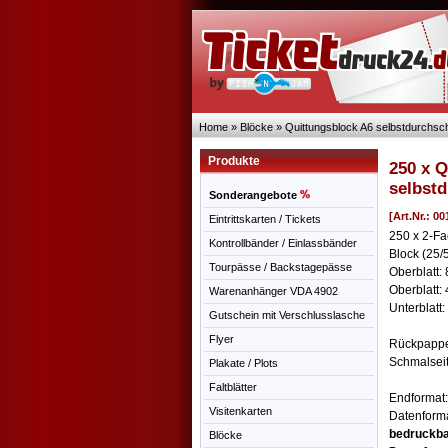
Home
»
Blöcke
»
Quittungsblock A6 selbstdurchsc
Produkte
250 x Q
selbst
Sonderangebote
[Art.Nr.: 0
Eintrittskarten / Tickets
250 x 2-Fa
Kontrollbänder / Einlassbänder
Block (25/
Tourpässe / Backstagepässe
Oberblatt:
Oberblatt: 
Warenanhänger VDA 4902
Unterblatt:
Gutschein mit Verschlusslasche
Flyer
Rückpappe
Schmalseit
Plakate / Plots
Faltblätter
Endformat:
Visitenkarten
Datenforma
bedruckba
Blöcke