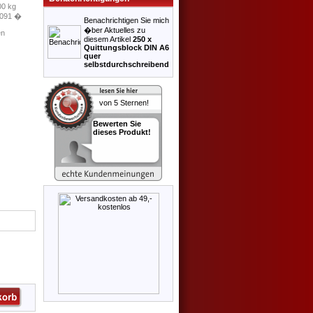
00 kg
,091 �
Benachrichtigen Sie mich
�ber Aktuelles zu
en
diesem Artikel
250 x
Quittungsblock DIN A6
quer
selbstdurchschreibend
Bewerten Sie
dieses Produkt!