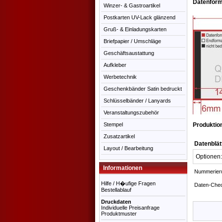
Datenfor
Winzer- & Gastroartikel
Postkarten UV-Lack glänzend
Gruß- & Einladungskarten
Briefpapier / Umschläge
Geschäftsaustattung
Aufkleber
Werbetechnik
Geschenkbänder Satin bedruckt
Schlüsselbänder / Lanyards
Veranstaltungszubehör
Stempel
Produktio
Zusatzartikel
Datenblät
Layout / Bearbeitung
Optionen:
Informationen
Nummerier
Hilfe / H�ufige Fragen
Daten-Che
Bestellablauf
Druckdaten
Individuelle Preisanfrage
Produktmuster