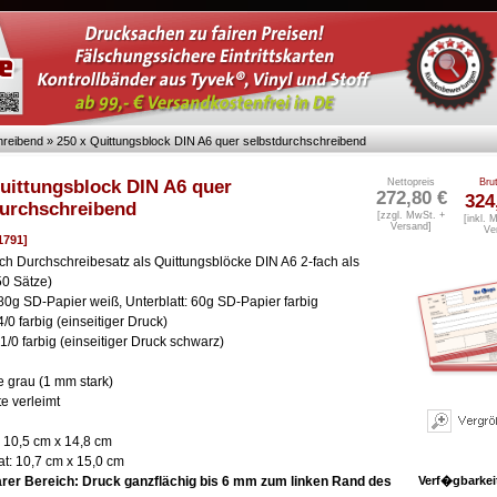
hreibend
»
250 x Quittungsblock DIN A6 quer selbstdurchschreibend
uittungsblock DIN A6 quer
Nettopreis
Bru
272,80 €
324
durchschreibend
[zzgl. MwSt. +
[inkl. 
Versand
]
Ve
01791]
ch Durchschreibesatz als Quittungsblöcke
DIN A6 2-fach als
50 Sätze)
 80g SD-Papier weiß, Unterblatt: 60g SD-Papier farbig
4/0 farbig (einseitiger Druck)
 1/0 farbig (einseitiger Druck schwarz)
 grau (1 mm stark)
e verleimt
 10,5 cm x 14,8 cm
t: 10,7 cm x 15,0 cm
rer Bereich: Druck ganzflächig bis 6 mm zum linken Rand des
Verf�gbarkei