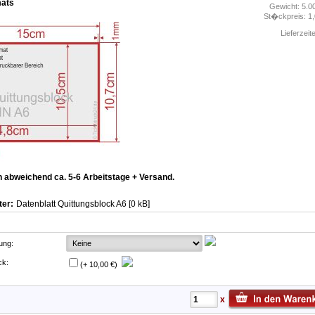
mats
Gewicht: 5.0
St�ckpreis: 1
Lieferzeit
n abweichend ca. 5-6 Arbeitstage + Versand.
ter:
Datenblatt Quittungsblock A6 [0 kB]
ung:
ck:
(+ 10,00 €)
x