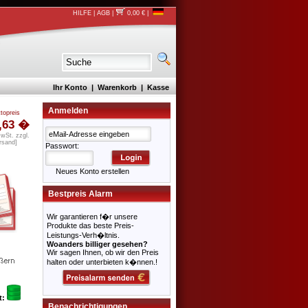
HILFE
|
AGB
|
0,00 €
|
Ihr Konto
|
Warenkorb
|
Kasse
Anmelden
ttopreis
,63 �
MwSt. zzgl.
rsand
]
Passwort:
Neues Konto erstellen
Bestpreis Alarm
Wir garantieren f�r unsere
Produkte das beste Preis-
Leistungs-Verh�ltnis.
Woanders billiger gesehen?
Wir sagen Ihnen, ob wir den Preis
halten oder unterbieten k�nnen.!
t:
Benachrichtigungen