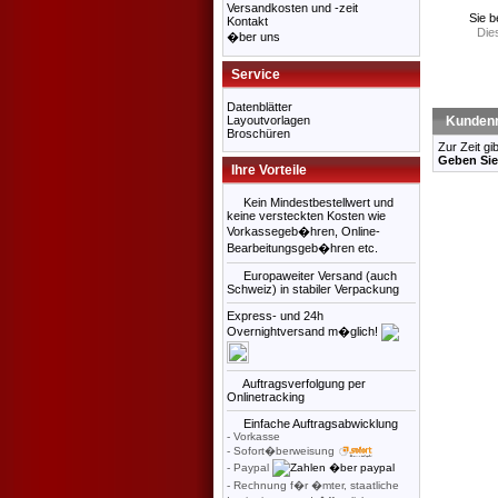
Versandkosten und -zeit
Sie b
Kontakt
Die
�ber uns
Service
Datenblätter
Layoutvorlagen
Kundenr
Broschüren
Zur Zeit gi
Geben Sie
Ihre Vorteile
Kein Mindestbestellwert und
keine versteckten Kosten wie
Vorkassegeb�hren, Online-
Bearbeitungsgeb�hren etc.
Europaweiter Versand (auch
Schweiz) in stabiler Verpackung
Express- und 24h
Overnightversand m�glich!
Auftragsverfolgung per
Onlinetracking
Einfache Auftragsabwicklung
- Vorkasse
- Sofort�berweisung
- Paypal
- Rechnung f�r �mter, staatliche