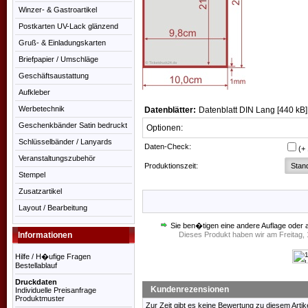
Winzer- & Gastroartikel
Postkarten UV-Lack glänzend
Gruß- & Einladungskarten
Briefpapier / Umschläge
Geschäftsaustattung
Aufkleber
Werbetechnik
Datenblätter:
Datenblatt DIN Lang [440 kB
Geschenkbänder Satin bedruckt
Optionen:
Schlüsselbänder / Lanyards
Daten-Check:
(+
Veranstaltungszubehör
Produktionszeit:
Stempel
Zusatzartikel
Layout / Bearbeitung
Sie ben�tigen eine andere Auflage oder 
Informationen
Dieses Produkt haben wir am Freitag
Hilfe / H�ufige Fragen
Bestellablauf
Druckdaten
Kundenrezensionen
Individuelle Preisanfrage
Produktmuster
Zur Zeit gibt es keine Bewertung zu diesem Artike