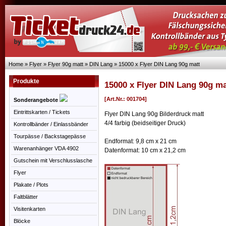
Home
»
Flyer
»
Flyer 90g matt
»
DIN Lang
»
15000 x Flyer DIN Lang 90g matt
Produkte
15000 x Flyer DIN Lang 90g ma
[Art.Nr.: 001704]
Sonderangebote
Eintrittskarten / Tickets
Flyer DIN Lang 90g Bilderdruck matt
4/4 farbig (beidseitiger Druck)
Kontrollbänder / Einlassbänder
Tourpässe / Backstagepässe
Endformat: 9,8 cm x 21 cm
Warenanhänger VDA 4902
Datenformat: 10 cm x 21,2 cm
Gutschein mit Verschlusslasche
Flyer
Plakate / Plots
Faltblätter
Visitenkarten
Blöcke