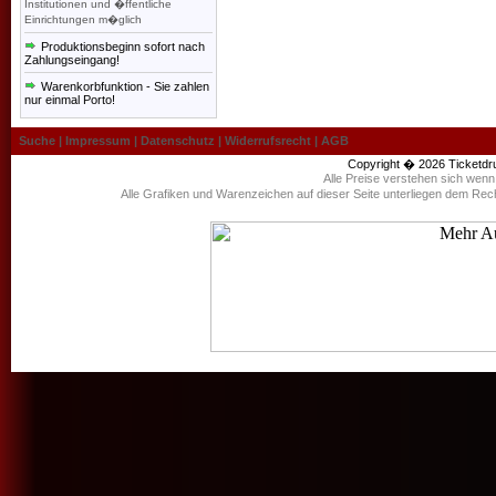
Institutionen und �ffentliche
Einrichtungen m�glich
Produktionsbeginn sofort nach
Zahlungseingang!
Warenkorbfunktion - Sie zahlen
nur einmal Porto!
Suche
|
Impressum
|
Datenschutz
|
Widerrufsrecht
|
AGB
Copyright � 2026
Ticketdr
Alle Preise verstehen sich wen
Alle Grafiken und Warenzeichen auf dieser Seite unterliegen dem Rec