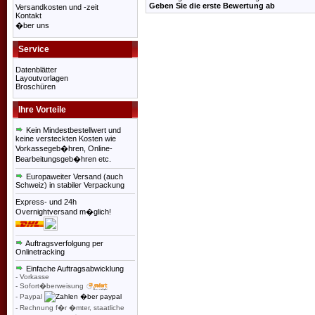
Geben Sie die erste Bewertung ab
Versandkosten und -zeit
Kontakt
�ber uns
Service
Datenblätter
Layoutvorlagen
Broschüren
Ihre Vorteile
Kein Mindestbestellwert und
keine versteckten Kosten wie
Vorkassegeb�hren, Online-
Bearbeitungsgeb�hren etc.
Europaweiter Versand (auch
Schweiz) in stabiler Verpackung
Express- und 24h
Overnightversand m�glich!
Auftragsverfolgung per
Onlinetracking
Einfache Auftragsabwicklung
- Vorkasse
- Sofort�berweisung
- Paypal
- Rechnung f�r �mter, staatliche