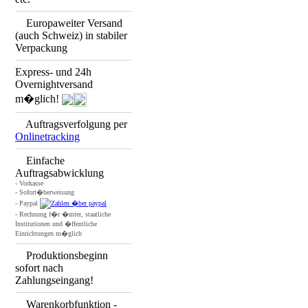
Europaweiter Versand
(auch Schweiz) in stabiler
Verpackung
Express- und 24h
Overnightversand
m�glich!
Auftragsverfolgung per
Onlinetracking
Einfache
Auftragsabwicklung
- Vorkasse
- Sofort�berweisung
- Paypal
- Rechnung f�r �mter, staatliche
Institutionen und �ffentliche
Einrichtungen m�glich
Produktionsbeginn
sofort nach
Zahlungseingang!
Warenkorbfunktion -