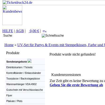
HILFE
|
AGB
|
0,00 €
|
Home
»
UV-Set für Partys & Events mit Stempelkissen, Farbe un
Produkte
Produkt wurde nicht gefunden!
Sonderangebote
Eintrittskarten / Tickets
Kontrollbänder / Einlassbänder
Kundenrezensionen
Tourpässe / Backstagepässe
Zur Zeit gibt es keine Bewertung zu 
Warenanhänger VDA 4902
Geben Sie die erste Bewertung ab
Gutschein mit Verschlusslasche
Flyer
Plakate / Plots