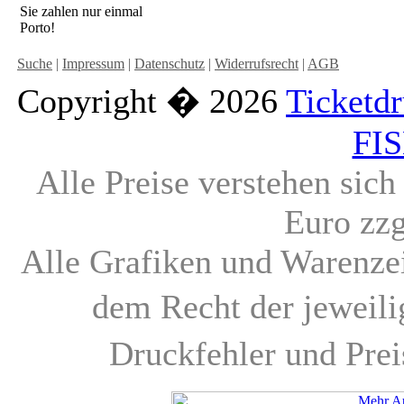
Sie zahlen nur einmal
Porto!
Suche
|
Impressum
|
Datenschutz
|
Widerrufsrecht
|
AGB
Copyright � 2026
Ticketd
FI
Alle Preise verstehen sic
Euro zz
Alle Grafiken und Warenzei
dem Recht der jeweil
Druckfehler und Pre