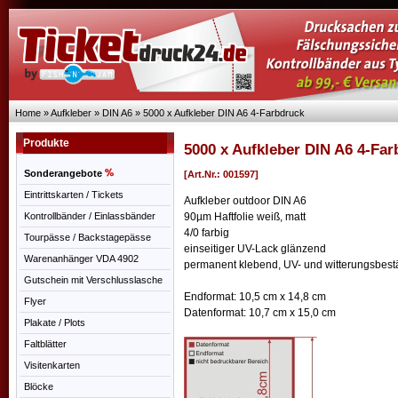
Home
»
Aufkleber
»
DIN A6
»
5000 x Aufkleber DIN A6 4-Farbdruck
Produkte
5000 x Aufkleber DIN A6 4-Fa
Sonderangebote
[Art.Nr.: 001597]
Eintrittskarten / Tickets
Aufkleber outdoor DIN A6
Kontrollbänder / Einlassbänder
90µm Haftfolie weiß, matt
4/0 farbig
Tourpässe / Backstagepässe
einseitiger UV-Lack glänzend
Warenanhänger VDA 4902
permanent klebend, UV- und witterungsbestän
Gutschein mit Verschlusslasche
Endformat: 10,5 cm x 14,8 cm
Flyer
Datenformat: 10,7 cm x 15,0 cm
Plakate / Plots
Faltblätter
Visitenkarten
Blöcke