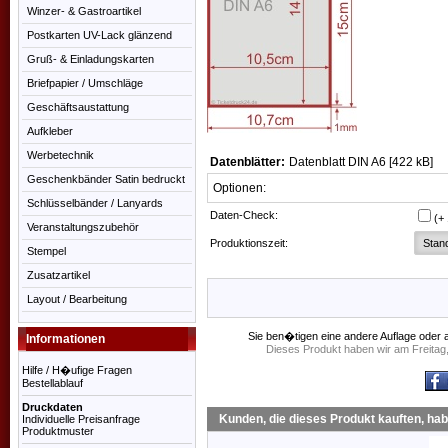
Winzer- & Gastroartikel
Postkarten UV-Lack glänzend
Gruß- & Einladungskarten
Briefpapier / Umschläge
Geschäftsaustattung
Aufkleber
Werbetechnik
Datenblätter:
Datenblatt DIN A6 [422 kB]
Geschenkbänder Satin bedruckt
Optionen:
Schlüsselbänder / Lanyards
Daten-Check:
(+
Veranstaltungszubehör
Produktionszeit:
Stempel
Zusatzartikel
Layout / Bearbeitung
Sie ben�tigen eine andere Auflage oder 
Informationen
Dieses Produkt haben wir am Freitag
Hilfe / H�ufige Fragen
Bestellablauf
Druckdaten
Kunden, die dieses Produkt kauften, ha
Individuelle Preisanfrage
Produktmuster