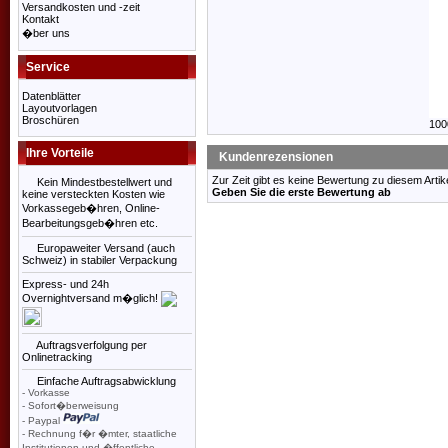
Versandkosten und -zeit
Kontakt
�ber uns
Service
Datenblätter
Layoutvorlagen
Broschüren
100
Ihre Vorteile
Kundenrezensionen
Zur Zeit gibt es keine Bewertung zu diesem Artike
Kein Mindestbestellwert und
Geben Sie die erste Bewertung ab
keine versteckten Kosten wie
Vorkassegeb�hren, Online-
Bearbeitungsgeb�hren etc.
Europaweiter Versand (auch
Schweiz) in stabiler Verpackung
Express- und 24h
Overnightversand m�glich!
Auftragsverfolgung per
Onlinetracking
Einfache Auftragsabwicklung
- Vorkasse
- Sofort�berweisung
- Paypal
- Rechnung f�r �mter, staatliche
Institutionen und �ffentliche