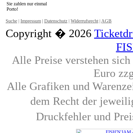
Sie zahlen nur einmal
Porto!
Suche
|
Impressum
|
Datenschutz
|
Widerrufsrecht
|
AGB
Copyright � 2026
Ticketd
FI
Alle Preise verstehen sic
Euro zz
Alle Grafiken und Warenzei
dem Recht der jeweil
Druckfehler und Pre