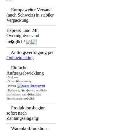
Europaweiter Versand
(auch Schweiz) in stabiler
Verpackung
Express- und 24h
Overnightversand
m�glich!
Auftragsverfolgung per
Onlinetracking
Einfache
Auftragsabwicklung
- Vorkasse
- Sofort�berweisung
- Paypal
- Rechnung f�r �mter, staatliche
Institutionen und �ffentliche
Einrichtungen m�glich
Produktionsbeginn
sofort nach
Zahlungseingang!
Warenkorbfunktion -