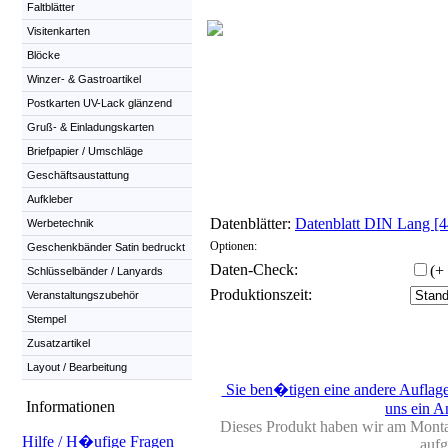
Faltblätter
Visitenkarten
Blöcke
Winzer- & Gastroartikel
Postkarten UV-Lack glänzend
Gruß- & Einladungskarten
Briefpapier / Umschläge
Geschäftsaustattung
Aufkleber
Datenblätter:
Datenblatt DIN Lang [
Werbetechnik
Optionen:
Geschenkbänder Satin bedruckt
Daten-Check:
(+
Schlüsselbänder / Lanyards
Produktionszeit:
Veranstaltungszubehör
Stempel
Zusatzartikel
Layout / Bearbeitung
Sie ben�tigen eine andere Auflag
Informationen
uns ein An
Dieses Produkt haben wir am Monta
Hilfe / H�ufige Fragen
auf