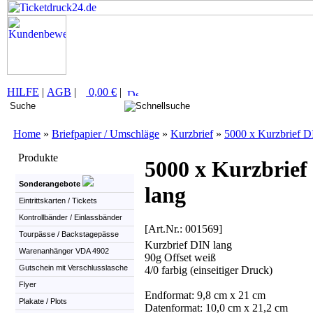
HILFE
|
AGB
|
0,00 €
|
Home
»
Briefpapier / Umschläge
»
Kurzbrief
»
5000 x Kurzbrief D
Produkte
5000 x Kurzbrief
Sonderangebote
lang
Eintrittskarten / Tickets
Kontrollbänder / Einlassbänder
[Art.Nr.: 001569]
Tourpässe / Backstagepässe
Kurzbrief DIN lang
Warenanhänger VDA 4902
90g Offset weiß
Gutschein mit Verschlusslasche
4/0 farbig (einseitiger Druck)
Flyer
Endformat: 9,8 cm x 21 cm
Plakate / Plots
Datenformat: 10,0 cm x 21,2 cm