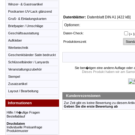
Winzer- & Gastroartikel
Postkarten UV-Lack glänzend
Datenblätter:
Datenblatt DIN A1 [422 kB]
Gruß- & Einladungskarten
Optionen:
Briefpapier / Umschläge
Geschäftsaustattung
Daten-Check:
(+ 
Aufkleber
Produktionszeit:
Werbetechnik
Geschenkbänder Satin bedruckt
Schlüsselbänder / Lanyards
Sie ben�tigen eine andere Auflage oder 
Veranstaltungszubehör
Dieses Produkt haben wir am Samst
Stempel
Zusatzartikel
Layout / Bearbeitung
Kundenrezensionen
Informationen
Zur Zeit gibt es keine Bewertung zu diesem Artike
Geben Sie die erste Bewertung ab
Hilfe / H�ufige Fragen
Bestellablauf
Druckdaten
Individuelle Preisanfrage
Produktmuster