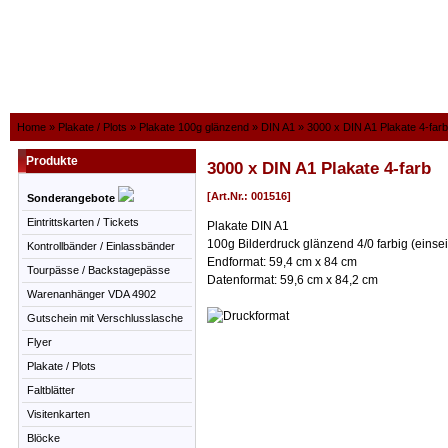
Home
»
Plakate / Plots
»
Plakate 100g glänzend
»
DIN A1
»
3000 x DIN A1 Plakate 4-farb
Produkte
3000 x DIN A1 Plakate 4-farb
[Art.Nr.: 001516]
Sonderangebote
Eintrittskarten / Tickets
Plakate DIN A1
100g Bilderdruck glänzend 4/0 farbig (einsei
Kontrollbänder / Einlassbänder
Endformat: 59,4 cm x 84 cm
Tourpässe / Backstagepässe
Datenformat: 59,6 cm x 84,2 cm
Warenanhänger VDA 4902
Gutschein mit Verschlusslasche
Flyer
Plakate / Plots
Faltblätter
Visitenkarten
Blöcke