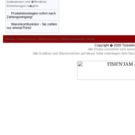
Institutionen und �ffentliche
Einrichtungen m�glich
Produktionsbeginn sofort nach
Zahlungseingang!
Warenkorbfunktion - Sie zahlen
nur einmal Porto!
Suche
|
Impressum
|
Datenschutz
|
Widerrufsrecht
|
AGB
Copyright � 2026
Ticketdr
Alle Preise verstehen sich wen
Alle Grafiken und Warenzeichen auf dieser Seite unterliegen dem Rec