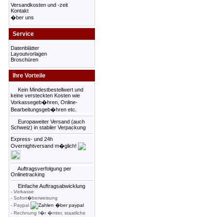
Versandkosten und -zeit
Kontakt
�ber uns
Service
Datenblätter
Layoutvorlagen
Broschüren
Ihre Vorteile
Kein Mindestbestellwert und
keine versteckten Kosten wie
Vorkassegeb�hren, Online-
Bearbeitungsgeb�hren etc.
Europaweiter Versand (auch
Schweiz) in stabiler Verpackung
Express- und 24h
Overnightversand m�glich!
Auftragsverfolgung per
Onlinetracking
Einfache Auftragsabwicklung
- Vorkasse
- Sofort�berweisung
- Paypal
- Rechnung f�r �mter, staatliche