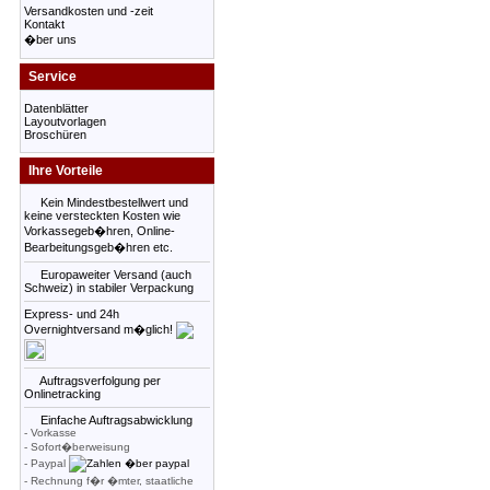
Versandkosten und -zeit
Kontakt
�ber uns
Service
Datenblätter
Layoutvorlagen
Broschüren
Ihre Vorteile
Kein Mindestbestellwert und
keine versteckten Kosten wie
Vorkassegeb�hren, Online-
Bearbeitungsgeb�hren etc.
Europaweiter Versand (auch
Schweiz) in stabiler Verpackung
Express- und 24h
Overnightversand m�glich!
Auftragsverfolgung per
Onlinetracking
Einfache Auftragsabwicklung
- Vorkasse
- Sofort�berweisung
- Paypal
- Rechnung f�r �mter, staatliche