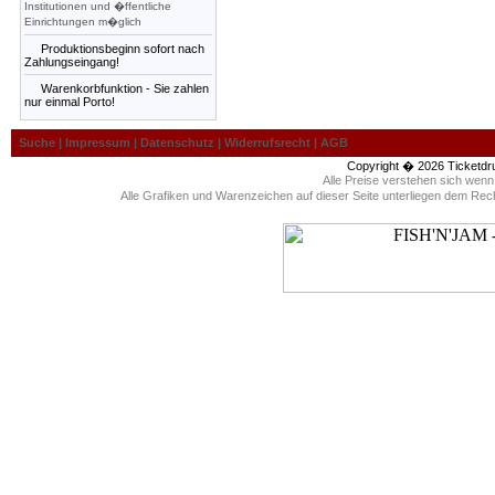
Institutionen und �ffentliche
Einrichtungen m�glich
Produktionsbeginn sofort nach
Zahlungseingang!
Warenkorbfunktion - Sie zahlen
nur einmal Porto!
Suche
|
Impressum
|
Datenschutz
|
Widerrufsrecht
|
AGB
Copyright � 2026
Ticketdr
Alle Preise verstehen sich wen
Alle Grafiken und Warenzeichen auf dieser Seite unterliegen dem Rec