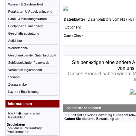
Winzer- & Gastroartikel
Postkarten UV-Lack glänzend
Gruß- & Einladungskarten
Datenblätter:
Datenblatt Ø 9,5cm [417 kB]
Briefpapier / Umschläge
Optionen:
Geschäftsaustattung
Daten-Check:
Aufkleber
Werbetechnik
Geschenkbänder Satin bedruckt
Sie ben�tigen eine andere A
Schlüsselbänder / Lanyards
von uns 
Veranstaltungszubehör
Dieses Produkt haben wir am M
Stempel
Zusatzartikel
Layout / Bearbeitung
Informationen
Kundenrezensionen
Hilfe / H�ufige Fragen
Zur Zeit gibt es keine Bewertung zu diesem Artike
Bestellablauf
Geben Sie die erste Bewertung ab
Druckdaten
Individuelle Preisanfrage
Produktmuster