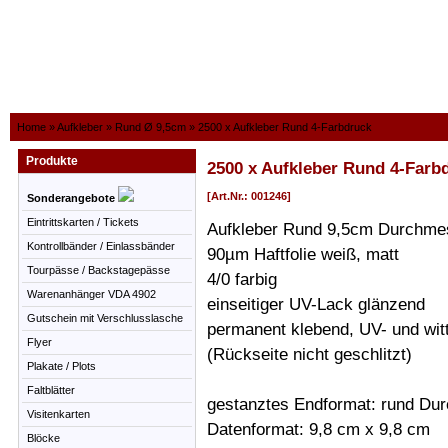
Home
»
Aufkleber
»
Rund Ø 9,5cm
»
2500 x Aufkleber Rund 4-Farbdruck
Produkte
2500 x Aufkleber Rund 4-Farb
[Art.Nr.: 001246]
Sonderangebote
Eintrittskarten / Tickets
Aufkleber Rund 9,5cm Durchme
Kontrollbänder / Einlassbänder
90µm Haftfolie weiß, matt
Tourpässe / Backstagepässe
4/0 farbig
Warenanhänger VDA 4902
einseitiger UV-Lack glänzend
Gutschein mit Verschlusslasche
permanent klebend, UV- und wit
Flyer
(Rückseite nicht geschlitzt)
Plakate / Plots
Faltblätter
gestanztes Endformat: rund Du
Visitenkarten
Datenformat: 9,8 cm x 9,8 cm
Blöcke