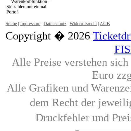
Warenkorbfunktion -
Sie zahlen nur einmal
Porto!
Suche
|
Impressum
|
Datenschutz
|
Widerrufsrecht
|
AGB
Copyright � 2026
Ticketd
FI
Alle Preise verstehen sic
Euro zz
Alle Grafiken und Warenzei
dem Recht der jeweil
Druckfehler und Pre