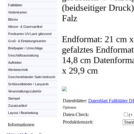
(beidseitiger Druck
Faltblätter
Visitenkarten
Falz
Blöcke
Winzer- & Gastroartikel
Postkarten UV-Lack glänzend
Endformat: 21 cm x
Gruß- & Einladungskarten
gefalztes Endformat
Briefpapier / Umschläge
Geschäftsaustattung
14,8 cm Datenforma
Aufkleber
x 29,9 cm
Werbetechnik
Geschenkbänder Satin bedruckt
Schlüsselbänder / Lanyards
Veranstaltungszubehör
Stempel
Datenblätter:
Datenblatt Faltblätter 
Zusatzartikel
Optionen:
Layout / Bearbeitung
Daten-Check:
(+
Produktionszeit:
Informationen