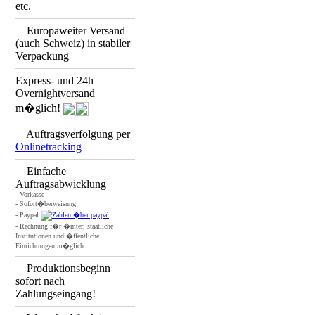
etc.
Europaweiter Versand
(auch Schweiz) in stabiler
Verpackung
Express- und 24h
Overnightversand
m�glich!
Auftragsverfolgung per
Onlinetracking
Einfache
Auftragsabwicklung
- Vorkasse
- Sofort�berweisung
- Paypal
- Rechnung f�r �mter, staatliche
Institutionen und �ffentliche
Einrichtungen m�glich
Produktionsbeginn
sofort nach
Zahlungseingang!