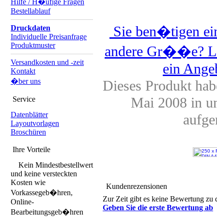
Hilfe / H�ufige Fragen
Bestellablauf
Sie ben�tigen ein
Druckdaten
Individuelle Preisanfrage
Produktmuster
andere Gr��e? Las
Versandkosten und -zeit
ein Angeb
Kontakt
�ber uns
Dieses Produkt hab
Mai 2008 in u
Service
Datenblätter
aufg
Layoutvorlagen
Broschüren
Ihre Vorteile
Kein Mindestbestellwert
und keine versteckten
Kosten wie
Kundenrezensionen
Vorkassegeb�hren,
Zur Zeit gibt es keine Bewertung zu 
Online-
Geben Sie die erste Bewertung ab
Bearbeitungsgeb�hren