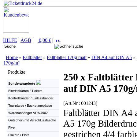
HILFE
|
AGB
|
0,00 €
|
Home
»
Faltblätter
»
Faltblätter 170g matt
»
DIN A4 auf DIN A5
»
170g/m²
Produkte
250 x Faltblätter
Sonderangebote
auf DIN A5 170g
Eintrittskarten / Tickets
Kontrollbänder / Einlassbänder
[Art.Nr.: 001243]
Tourpässe / Backstagepässe
Faltblätter DIN A4
Warenanhänger VDA 4902
Gutschein mit Verschlusslasche
A5 170g Bilderdruc
Flyer
gestrichen 4/4 farbi
Plakate / Plots