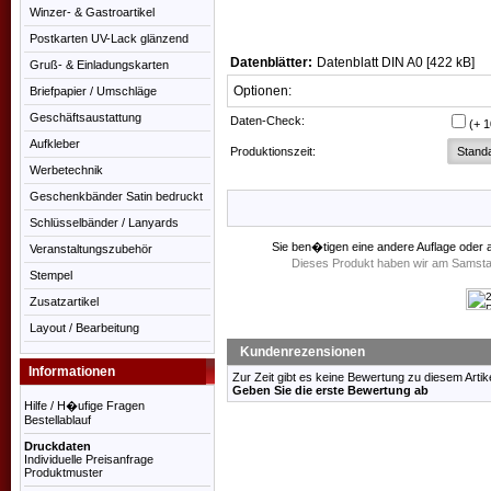
Winzer- & Gastroartikel
Postkarten UV-Lack glänzend
Datenblätter:
Datenblatt DIN A0 [422 kB]
Gruß- & Einladungskarten
Optionen:
Briefpapier / Umschläge
Geschäftsaustattung
Daten-Check:
(+ 
Aufkleber
Produktionszeit:
Werbetechnik
Geschenkbänder Satin bedruckt
Schlüsselbänder / Lanyards
Sie ben�tigen eine andere Auflage oder 
Veranstaltungszubehör
Dieses Produkt haben wir am Samst
Stempel
Zusatzartikel
Layout / Bearbeitung
Kundenrezensionen
Informationen
Zur Zeit gibt es keine Bewertung zu diesem Artike
Geben Sie die erste Bewertung ab
Hilfe / H�ufige Fragen
Bestellablauf
Druckdaten
Individuelle Preisanfrage
Produktmuster