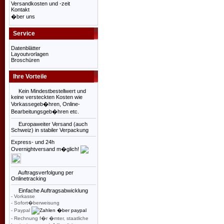
Versandkosten und -zeit
Kontakt
�ber uns
Service
Datenblätter
Layoutvorlagen
Broschüren
Ihre Vorteile
Kein Mindestbestellwert und
keine versteckten Kosten wie
Vorkassegeb�hren, Online-
Bearbeitungsgeb�hren etc.
Europaweiter Versand (auch
Schweiz) in stabiler Verpackung
Express- und 24h
Overnightversand m�glich!
Auftragsverfolgung per
Onlinetracking
Einfache Auftragsabwicklung
- Vorkasse
- Sofort�berweisung
- Paypal
- Rechnung f�r �mter, staatliche