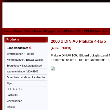
Home
»
Plakate / Plots
»
Plakate 100g glänzend
»
DIN A0
»
2000 x DIN A0 Plakate 4-farb
Produkte
2000 x DIN A0 Plakate 4-farb
Sonderangebote
[Art.Nr.: 001211]
Eintrittskarten / Tickets
Plakate DIN A0 100g Bilderdruck glänzend 4/
Kontrollbänder / Einlassbänder
Endformat: 84 cm x 118,8 cm Datenformat: 8
Tourpässe / Backstagepässe
Warenanhänger VDA 4902
Gutschein mit Verschlusslasche
Flyer
Plakate / Plots
Faltblätter
Visitenkarten
Blöcke