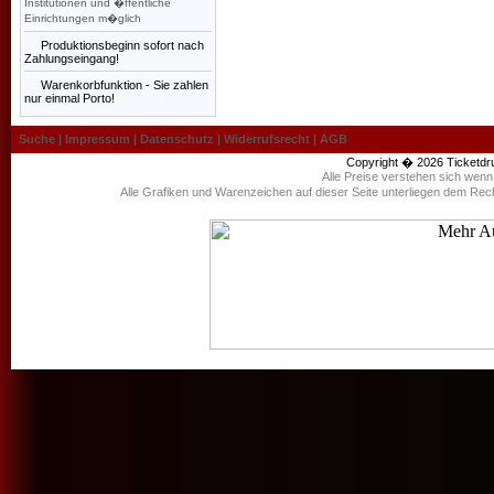
Institutionen und �ffentliche
Einrichtungen m�glich
Produktionsbeginn sofort nach
Zahlungseingang!
Warenkorbfunktion - Sie zahlen
nur einmal Porto!
Suche
|
Impressum
|
Datenschutz
|
Widerrufsrecht
|
AGB
Copyright � 2026
Ticketdr
Alle Preise verstehen sich wen
Alle Grafiken und Warenzeichen auf dieser Seite unterliegen dem Rec