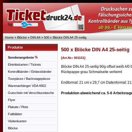
Home
»
Blöcke
»
DIN A4
»
500 x Blöcke DIN A4 25-seitig
Produkte
500 x Blöcke DIN A4 25-seitig
Sonderangebote
[Art.Nr.: 001151]
Eintrittskarten / Tickets
Blöcke DIN A4 25-seitig 90g offset weiß 4/0 f
Kontrollbänder / Einlassbänder
Rückpappe grau Schmalseite verleimt
Tourpässe / Backstagepässe
Endformat: 21 cm x 29,7 cm Datenformat: 21
Warenanhänger VDA 4902
Gutschein mit Verschlusslasche
Produktion abweichend ca. 5-6 Arbeitstag
Flyer
Plakate / Plots
Faltblätter
Visitenkarten
Blöcke