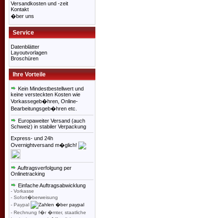
Versandkosten und -zeit
Kontakt
�ber uns
Service
Datenblätter
Layoutvorlagen
Broschüren
Ihre Vorteile
Kein Mindestbestellwert und
keine versteckten Kosten wie
Vorkassegeb�hren, Online-
Bearbeitungsgeb�hren etc.
Europaweiter Versand (auch
Schweiz) in stabiler Verpackung
Express- und 24h
Overnightversand m�glich!
Auftragsverfolgung per
Onlinetracking
Einfache Auftragsabwicklung
- Vorkasse
- Sofort�berweisung
- Paypal
- Rechnung f�r �mter, staatliche