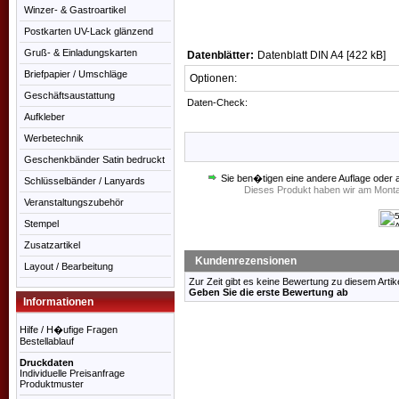
Winzer- & Gastroartikel
Postkarten UV-Lack glänzend
Gruß- & Einladungskarten
Datenblätter:
Datenblatt DIN A4 [422 kB]
Briefpapier / Umschläge
Optionen:
Geschäftsaustattung
Daten-Check:
Aufkleber
Werbetechnik
Geschenkbänder Satin bedruckt
Sie ben�tigen eine andere Auflage oder 
Schlüsselbänder / Lanyards
Dieses Produkt haben wir am Monta
Veranstaltungszubehör
Stempel
Zusatzartikel
Kundenrezensionen
Layout / Bearbeitung
Zur Zeit gibt es keine Bewertung zu diesem Artike
Geben Sie die erste Bewertung ab
Informationen
Hilfe / H�ufige Fragen
Bestellablauf
Druckdaten
Individuelle Preisanfrage
Produktmuster