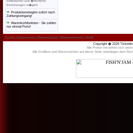
Institutionen und �ffentliche
Einrichtungen m�glich
Produktionsbeginn sofort nach
Zahlungseingang!
Warenkorbfunktion - Sie zahlen
nur einmal Porto!
Suche
|
Impressum
|
Datenschutz
|
Widerrufsrecht
|
AGB
Copyright � 2026
Ticketdr
Alle Preise verstehen sich wen
Alle Grafiken und Warenzeichen auf dieser Seite unterliegen dem Rec