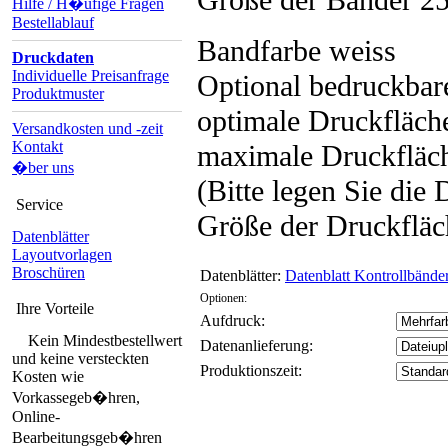
Größe der Bänder 
Hilfe / H�ufige Fragen
Bestellablauf
Bandfarbe weiss
Druckdaten
Individuelle Preisanfrage
Optional bedruckbare
Produktmuster
optimale Druckfläc
Versandkosten und -zeit
Kontakt
maximale Druckflä
�ber uns
(Bitte legen Sie die 
Service
Größe der Druckfläc
Datenblätter
Layoutvorlagen
Broschüren
Datenblätter:
Datenblatt Kontrollbänd
Optionen:
Ihre Vorteile
Aufdruck:
Kein Mindestbestellwert
Datenanlieferung:
und keine versteckten
Produktionszeit:
Kosten wie
Vorkassegeb�hren,
Online-
Bearbeitungsgeb�hren