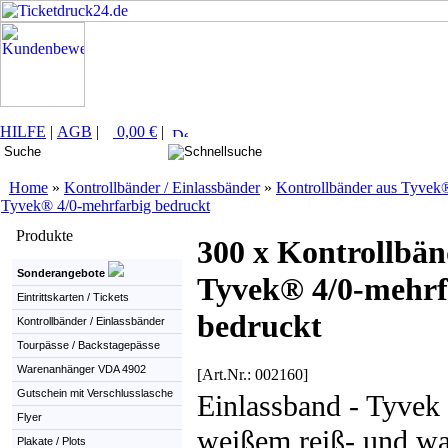
HILFE
|
AGB
|
0,00 €
|
Home
»
Kontrollbänder / Einlassbänder
»
Kontrollbänder aus Tyvek®
Tyvek® 4/0-mehrfarbig bedruckt
Produkte
300 x Kontrollbän
Sonderangebote
Tyvek® 4/0-mehrf
Eintrittskarten / Tickets
bedruckt
Kontrollbänder / Einlassbänder
Tourpässe / Backstagepässe
Warenanhänger VDA 4902
[Art.Nr.: 002160]
Gutschein mit Verschlusslasche
Einlassband - Tyvek 
Flyer
weißem reiß- und wa
Plakate / Plots