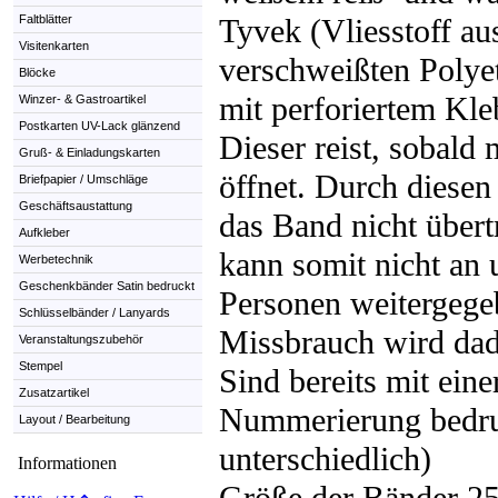
Faltblätter
Tyvek (Vliesstoff au
Visitenkarten
verschweißten Polye
Blöcke
mit perforiertem Kle
Winzer- & Gastroartikel
Postkarten UV-Lack glänzend
Dieser reist, sobald
Gruß- & Einladungskarten
öffnet. Durch diesen 
Briefpapier / Umschläge
Geschäftsaustattung
das Band nicht übert
Aufkleber
kann somit nicht an 
Werbetechnik
Geschenkbänder Satin bedruckt
Personen weitergege
Schlüsselbänder / Lanyards
Missbrauch wird dad
Veranstaltungszubehör
Stempel
Sind bereits mit eine
Zusatzartikel
Nummerierung bedru
Layout / Bearbeitung
unterschiedlich)
Informationen