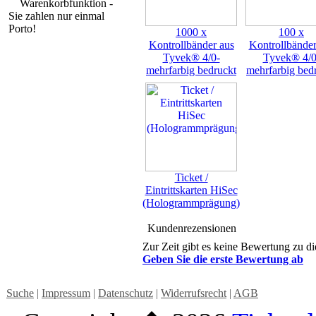
Warenkorbfunktion -
Sie zahlen nur einmal
Porto!
1000 x
100 x
Kontrollbänder aus
Kontrollbänder
Tyvek® 4/0-
Tyvek® 4/0
mehrfarbig bedruckt
mehrfarbig bed
Ticket /
Eintrittskarten HiSec
(Hologrammprägung)
Kundenrezensionen
Zur Zeit gibt es keine Bewertung zu di
Geben Sie die erste Bewertung ab
Suche
|
Impressum
|
Datenschutz
|
Widerrufsrecht
|
AGB