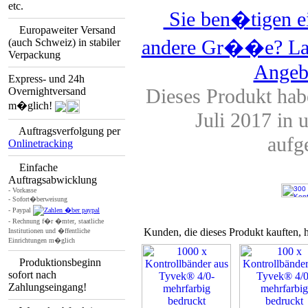
etc.
Sie ben�tigen ei
Europaweiter Versand
andere Gr��e? Lass
(auch Schweiz) in stabiler
Verpackung
Angebo
Express- und 24h
Dieses Produkt hab
Overnightversand
m�glich!
Juli 2017 in 
Auftragsverfolgung per
auf
Onlinetracking
Einfache
Auftragsabwicklung
- Vorkasse
- Sofort�berweisung
- Paypal
- Rechnung f�r �mter, staatliche
Kunden, die dieses Produkt kauften, 
Institutionen und �ffentliche
Einrichtungen m�glich
Produktionsbeginn
sofort nach
Zahlungseingang!