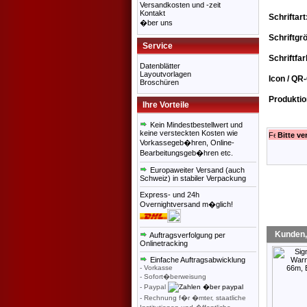
Versandkosten und -zeit
Kontakt
Schriftart
�ber uns
Schriftgr
Service
Schriftfar
Datenblätter
Layoutvorlagen
Icon / QR
Broschüren
Produktio
Ihre Vorteile
Kein Mindestbestellwert und
keine versteckten Kosten wie
Bitte v
Vorkassegeb�hren, Online-
Bearbeitungsgeb�hren etc.
Europaweiter Versand (auch
Schweiz) in stabiler Verpackung
Express- und 24h
Overnightversand m�glich!
Kunden,
Auftragsverfolgung per
Onlinetracking
Einfache Auftragsabwicklung
- Vorkasse
- Sofort�berweisung
- Paypal
- Rechnung f�r �mter, staatliche