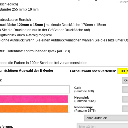
Lieferz
rschiedlich)
 Bänder 255 mm x 19 mm
edruckbarer Bereich :
ruckfläche
120mm x 15mm
| maximale Druckfläche 170mm x 15mm
en Sie die Druckdaten nur in der Größe der Druckfläche an!)
igitaldruck auch 4-farbig möglich!
 ohne Aufdruck! Wenn Sie einen Aufdruck wünschen wählen Sie dies bitte unter O
ter:
Datenblatt Kontrollbänder Tyvek [401 kB]
nen die Farben in 100er Schritten frei zusammenstellen.
Farbauswahl noch verteilen:
e:
Gelb
(Pantone 108)
Neonpink
(Pantone 806c)
Neonorange
(Pantone 1575)
:
eferung: