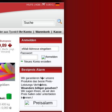
HILFE
|
AGB
|
0,00 €
|
nder aus Tyvek®
Ihr Konto
|
Warenkorb
|
Kasse
Anmelden
Bruttopreis
9,89 �
kl. MwSt. zzgl.
Versand
]
Passwort:
Neues Konto erstellen
Bestpreis Alarm
Wir garantieren f�r unsere
Produkte das beste Preis-
Leistungs-Verh�ltnis.
Woanders billiger gesehen?
Wir sagen Ihnen, ob wir den
Preis halten oder unterbieten
k�nnen.!
keit:
0.400 kg
: 0,083 �