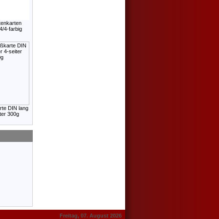
tenkarten
/4-farbig
te DIN lang
ter 300g
Freitag, 07. August 2026