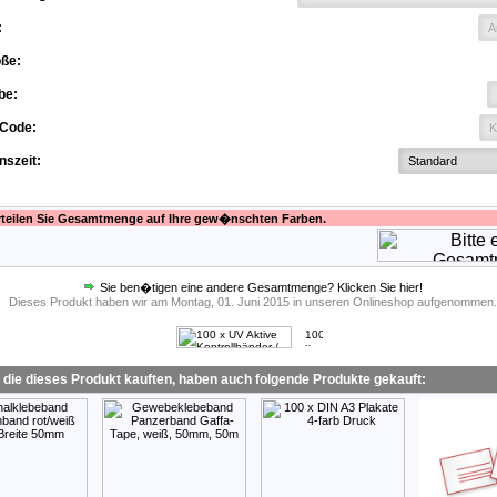
:
öße:
be:
-Code:
nszeit:
erteilen Sie Gesamtmenge auf Ihre gew�nschten Farben.
Sie ben�tigen eine andere Gesamtmenge? Klicken Sie hier!
Dieses Produkt haben wir am Montag, 01. Juni 2015 in unseren Onlineshop aufgenommen.
 die dieses Produkt kauften, haben auch folgende Produkte gekauft: