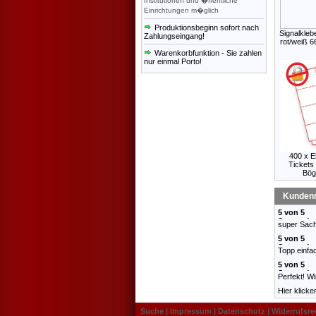
Institutionen und �ffentliche
Einrichtungen m�glich
Produktionsbeginn sofort nach
Signalkle
Zahlungseingang!
rot/weiß 
Warenkorbfunktion - Sie zahlen
nur einmal Porto!
400 x Ei
Tickets
Bög
Kundenr
super Sach
Topp einfac
Perfekt! W
Hier klick
Suche
|
Impressum
|
Datenschutz
|
Widerrufsre