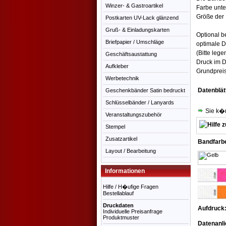
Winzer- & Gastroartikel
Farbe unte
Größe der
Postkarten UV-Lack glänzend
Gruß- & Einladungskarten
Optional b
Briefpapier / Umschläge
optimale D
(Bitte leg
Geschäftsaustattung
Druck im D
Aufkleber
Grundpreis
Werbetechnik
Datenblät
Geschenkbänder Satin bedruckt
Schlüsselbänder / Lanyards
Sie k�n
Veranstaltungszubehör
Stempel
Zusatzartikel
Bandfarb
Layout / Bearbeitung
Informationen
Hilfe / H�ufige Fragen
Bestellablauf
Druckdaten
Aufdruck
Individuelle Preisanfrage
Produktmuster
Datenanli