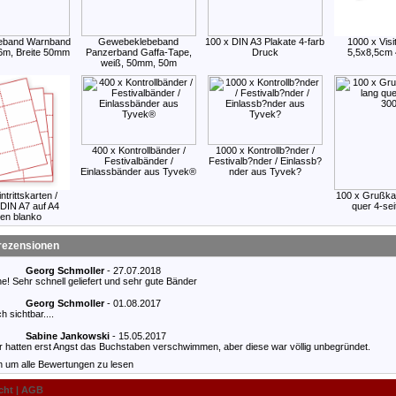
beband Warnband
Gewebeklebeband
100 x DIN A3 Plakate 4-farb
1000 x Visi
66m, Breite 50mm
Panzerband Gaffa-Tape,
Druck
5,5x8,5cm 4
weiß, 50mm, 50m
400 x Kontrollbänder /
1000 x Kontrollb?nder /
Festivalbänder /
Festivalb?nder / Einlassb?
Einlassbänder aus Tyvek®
nder aus Tyvek?
ntrittskarten /
100 x Grußkar
 DIN A7 auf A4
quer 4-sei
en blanko
ezensionen
Georg Schmoller
- 27.07.2018
e! Sehr schnell geliefert und sehr gute Bänder
Georg Schmoller
- 01.08.2017
h sichtbar....
Sabine Jankowski
- 15.05.2017
ir hatten erst Angst das Buchstaben verschwimmen, aber diese war völlig unbegründet.
en um alle Bewertungen zu lesen
cht
|
AGB