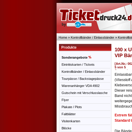
Home
»
Kontrollbänder / Einlassbänder
»
Kontroll
Produkte
100 x U
VIP Bä
Sonderangebote
[Art.Nr.: 0
Eintrittskarten / Tickets
Kontrollbänder / Einlassbänder
Einlassban
Tourpässe / Backstagepässe
(Vliesstof
Klebeversc
Warenanhänger VDA 4902
Dieser rei
Gutschein mit Verschlusslasche
Band nicht
Flyer
weitergeg
Missbrauc
Plakate / Plots
Faltblätter
Extrem fä
Standard 
Visitenkarten
Blöcke
Die Bänder