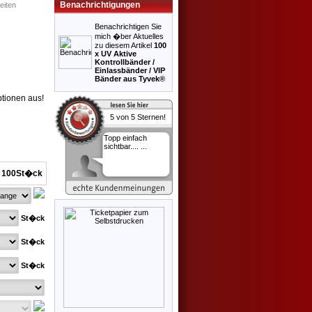
Benachrichtigungen
eiten
Benachrichtigen Sie
mich �ber Aktuelles
zu diesem Artikel
100
x UV Aktive
Kontrollbänder /
Einlassbänder / VIP
Bänder aus Tyvek®
ptionen aus!
Topp einfach
sichtbar.... ...
/ 100St�ck
St�ck
St�ck
St�ck