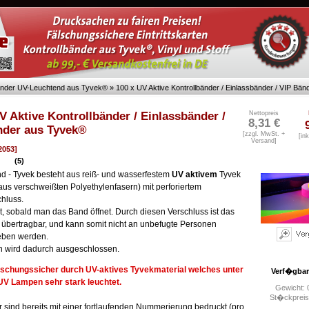
bänder UV-Leuchtend aus Tyvek®
»
100 x UV Aktive Kontrollbänder / Einlassbänder / VIP Bä
V Aktive Kontrollbänder / Einlassbänder /
Nettopreis
8,31 €
nder aus Tyvek®
[zzgl. MwSt. +
[in
Versand
]
02053]
(5)
d - Tyvek besteht aus reiß- und wasserfestem
UV aktivem
Tyvek
f aus verschweißten Polyethylenfasern) mit perforiertem
hluss.
st, sobald man das Band öffnet. Durch diesen Verschluss ist das
 übertragbar, und kann somit nicht an unbefugte Personen
eben werden.
h wird dadurch ausgeschlossen.
lschungssicher durch UV-aktives Tyvekmaterial welches unter
Verf�gbar
UV Lampen sehr stark leuchtet.
Gewicht: 
St�ckpreis
 sind bereits mit einer fortlaufenden Nummerierung bedruckt (pro