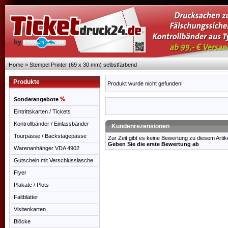
Home
»
Stempel Printer (69 x 30 mm) selbstfärbend
Produkte
Produkt wurde nicht gefunden!
Sonderangebote
Eintrittskarten / Tickets
Kontrollbänder / Einlassbänder
Kundenrezensionen
Tourpässe / Backstagepässe
Zur Zeit gibt es keine Bewertung zu diesem Artike
Geben Sie die erste Bewertung ab
Warenanhänger VDA 4902
Gutschein mit Verschlusslasche
Flyer
Plakate / Plots
Faltblätter
Visitenkarten
Blöcke