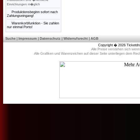
Einrichtungen m�glich
Produktionsbeginn sofort nach
Zahlungseingang!
Warenkorbfunktion - Sie zahlen
nur einmal Porto!
Suche
|
Impressum
|
Datenschutz
|
Widerrufsrecht
|
AGB
Copyright � 2026
Ticketdr
Alle Preise verstehen sich wen
Alle Grafiken und Warenzeichen auf dieser Seite unterliegen dem Rec