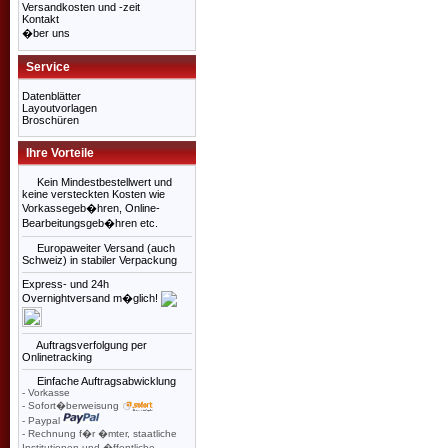
Versandkosten und -zeit
Kontakt
�ber uns
Service
Datenblätter
Layoutvorlagen
Broschüren
Ihre Vorteile
Kein Mindestbestellwert und
keine versteckten Kosten wie
Vorkassegeb�hren, Online-
Bearbeitungsgeb�hren etc.
Europaweiter Versand (auch
Schweiz) in stabiler Verpackung
Express- und 24h
Overnightversand m�glich!
Auftragsverfolgung per
Onlinetracking
Einfache Auftragsabwicklung
- Vorkasse
- Sofort�berweisung
- Paypal
- Rechnung f�r �mter, staatliche
Institutionen und �ffentliche