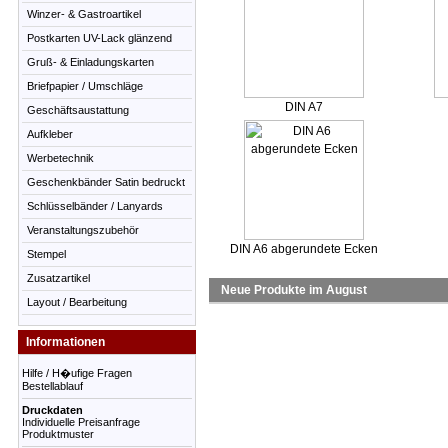
Winzer- & Gastroartikel
Postkarten UV-Lack glänzend
Gruß- & Einladungskarten
Briefpapier / Umschläge
DIN A7
Geschäftsaustattung
Aufkleber
Werbetechnik
Geschenkbänder Satin bedruckt
Schlüsselbänder / Lanyards
Veranstaltungszubehör
DIN A6 abgerundete Ecken
Stempel
Zusatzartikel
Neue Produkte im August
Layout / Bearbeitung
Informationen
Hilfe / H�ufige Fragen
Bestellablauf
Druckdaten
Individuelle Preisanfrage
Produktmuster