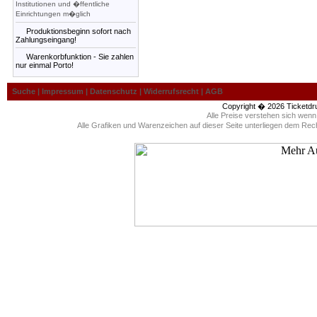
Institutionen und �ffentliche
Einrichtungen m�glich
Produktionsbeginn sofort nach
Zahlungseingang!
Warenkorbfunktion - Sie zahlen
nur einmal Porto!
Suche
|
Impressum
|
Datenschutz
|
Widerrufsrecht
|
AGB
Copyright � 2026
Ticketdr
Alle Preise verstehen sich wen
Alle Grafiken und Warenzeichen auf dieser Seite unterliegen dem Rec