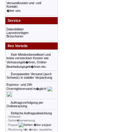
Versandkosten und -zeit
Kontakt
�ber uns
Service
Datenblätter
Layoutvorlagen
Broschüren
Ihre Vorteile
Kein Mindestbestellwert und
keine versteckten Kosten wie
Vorkassegeb�hren, Online-
Bearbeitungsgeb�hren etc.
Europaweiter Versand (auch
Schweiz) in stabiler Verpackung
Express- und 24h
Overnightversand m�glich!
Auftragsverfolgung per
Onlinetracking
Einfache Auftragsabwicklung
- Vorkasse
- Sofort�berweisung
- Paypal
- Rechnung f�r �mter, staatliche