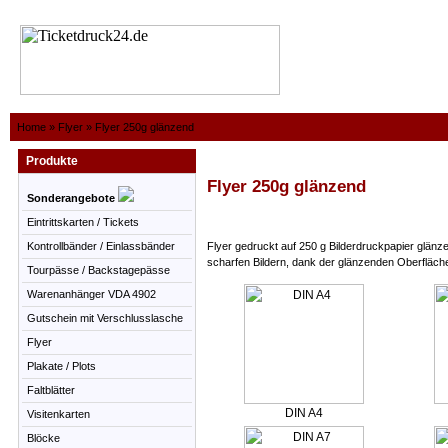
Home
»
Flyer
»
Flyer 250g glänzend
Produkte
Flyer 250g glänzend
Sonderangebote
Eintrittskarten / Tickets
Kontrollbänder / Einlassbänder
Flyer gedruckt auf 250 g Bilderdruckpapier glänz
scharfen Bildern, dank der glänzenden Oberfläch
Tourpässe / Backstagepässe
Warenanhänger VDA 4902
Gutschein mit Verschlusslasche
Flyer
Plakate / Plots
Faltblätter
DIN A4
Visitenkarten
Blöcke