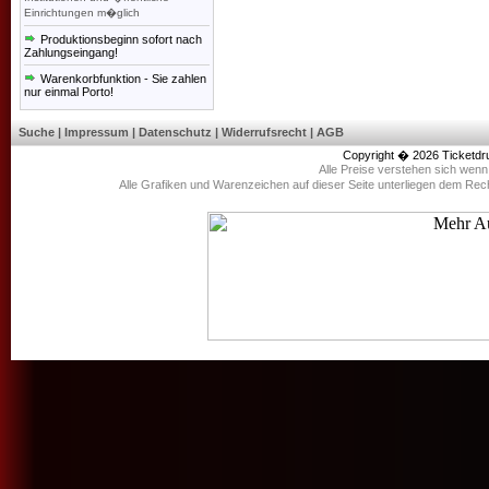
Einrichtungen m�glich
Produktionsbeginn sofort nach
Zahlungseingang!
Warenkorbfunktion - Sie zahlen
nur einmal Porto!
Suche
|
Impressum
|
Datenschutz
|
Widerrufsrecht
|
AGB
Copyright � 2026
Ticketdr
Alle Preise verstehen sich wen
Alle Grafiken und Warenzeichen auf dieser Seite unterliegen dem Rec