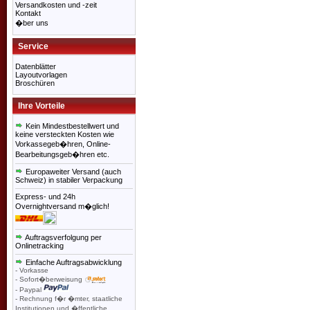
Versandkosten und -zeit
Kontakt
�ber uns
Service
Datenblätter
Layoutvorlagen
Broschüren
Ihre Vorteile
Kein Mindestbestellwert und
keine versteckten Kosten wie
Vorkassegeb�hren, Online-
Bearbeitungsgeb�hren etc.
Europaweiter Versand (auch
Schweiz) in stabiler Verpackung
Express- und 24h
Overnightversand m�glich!
Auftragsverfolgung per
Onlinetracking
Einfache Auftragsabwicklung
- Vorkasse
- Sofort�berweisung
- Paypal
- Rechnung f�r �mter, staatliche
Institutionen und �ffentliche