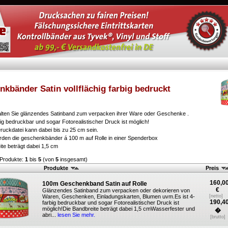
kbänder Satin vollflächig farbig bedruckt
alten Sie glänzendes Satinband zum verpacken ihrer Ware oder Geschenke .
big bedruckbar und sogar Fotorealistischer Druck ist möglich!
ruckdatei kann dabei bis zu 25 cm sein.
erden die geschenkbänder á 100 m auf Rolle in einer Spenderbox
ite beträgt dabei 1,5 cm
 Produkte:
1
bis
5
(von
5
insgesamt)
Produkte
Preis
160,0
100m Geschenkband Satin auf Rolle
€
Glänzendes Satinband zum verpacken oder dekorieren von
Waren, Geschenken, Einladungskarten, Blumen uvm.Es ist 4-
[netto]
190,4
farbig bedruckbar und sogar Fotorealistischer Druck ist
möglich!Die Bandbreite beträgt dabei 1,5 cmWasserfester und
�
abri...
lesen Sie mehr.
[brutto]