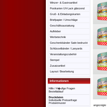
Winzer- & Gastroartikel
Postkarten UV-Lack glänzend
Gruß- & Einladungskarten
Briefpapier / Umschläge
Geschäftsaustattung
Aufkleber
Werbetechnik
Geschenkbänder Satin bedruckt
Schlüsselbänder / Lanyards
Veranstaltungszubehör
Stempel
Zusatzartikel
Layout / Bearbeitung
Informationen
Hilfe / H�ufige Fragen
Bestellablauf
Druckdaten
Individuelle Preisanfrage
Produktmuster
angezeigte