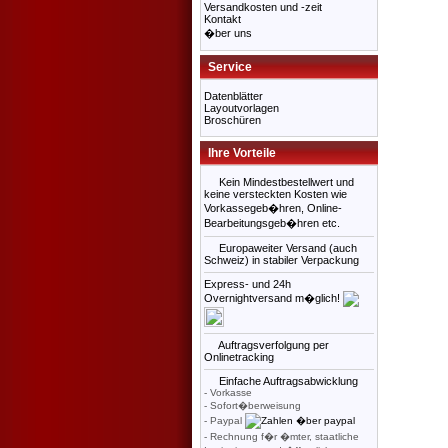
Versandkosten und -zeit
Kontakt
�ber uns
Service
Datenblätter
Layoutvorlagen
Broschüren
Ihre Vorteile
Kein Mindestbestellwert und
keine versteckten Kosten wie
Vorkassegeb�hren, Online-
Bearbeitungsgeb�hren etc.
Europaweiter Versand (auch
Schweiz) in stabiler Verpackung
Express- und 24h
Overnightversand m�glich!
Auftragsverfolgung per
Onlinetracking
Einfache Auftragsabwicklung
- Vorkasse
- Sofort�berweisung
- Paypal
- Rechnung f�r �mter, staatliche