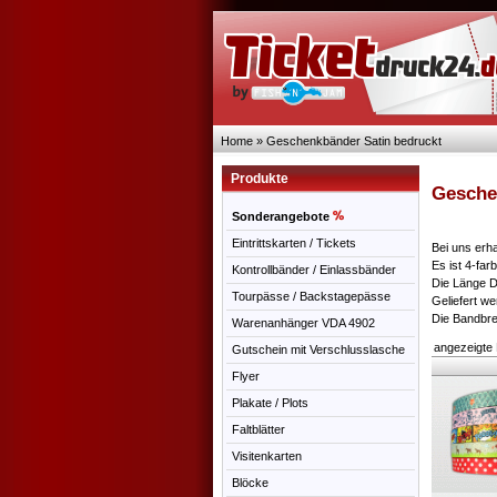
Home
»
Geschenkbänder Satin bedruckt
Produkte
Geschen
Sonderangebote
Eintrittskarten / Tickets
Bei uns erh
Es ist 4-far
Kontrollbänder / Einlassbänder
Die Länge D
Tourpässe / Backstagepässe
Geliefert w
Die Bandbre
Warenanhänger VDA 4902
angezeigte
Gutschein mit Verschlusslasche
Flyer
Plakate / Plots
Faltblätter
Visitenkarten
Blöcke