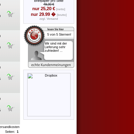
Briefpapier pro Seite
49,00 €
0
nur 25,20 €
[netto]
nur 29.99 �
[brutto]
0
zzgl.
Versand
0
Wir sind mit der
Lieferung sehr
0
zufrieden! ...
0
6
0
5
ersandkosten
Seiten:
1