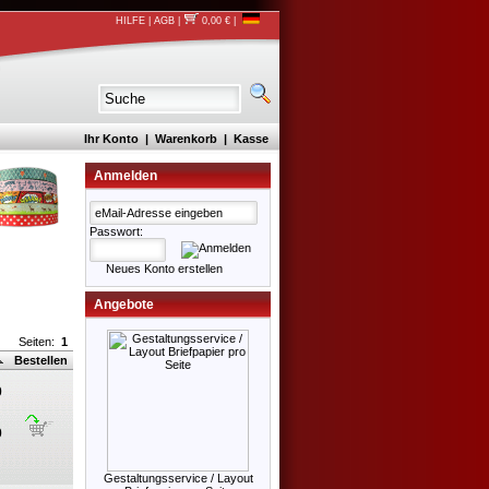
HILFE
|
AGB
|
0,00 €
|
Ihr Konto
|
Warenkorb
|
Kasse
Anmelden
Passwort:
Neues Konto erstellen
Angebote
Seiten:
1
Bestellen
0
0
Gestaltungsservice / Layout