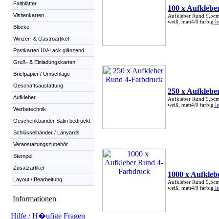
Faltblätter
100 x Aufkleb
Visitenkarten
Aufkleber Rund 9,5cm
weiß, matt4/0 farbig
le
Blöcke
Winzer- & Gastroartikel
Postkarten UV-Lack glänzend
Gruß- & Einladungskarten
Briefpapier / Umschläge
Geschäftsaustattung
250 x Aufkleb
Aufkleber
Aufkleber Rund 9,5cm
weiß, matt4/0 farbig
le
Werbetechnik
Geschenkbänder Satin bedruckt
Schlüsselbänder / Lanyards
Veranstaltungszubehör
Stempel
Zusatzartikel
1000 x Aufkle
Layout / Bearbeitung
Aufkleber Rund 9,5cm
weiß, matt4/0 farbig
le
Informationen
Hilfe / H�ufige Fragen