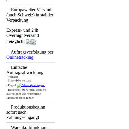
Europaweiter Versand
(auch Schweiz) in stabiler
Verpackung
Express- und 24h
Overnightversand
m�glich!
Auftragsverfolgung per
Onlinetracking
Einfache
Auftragsabwicklung
- Vorkasse
- Sofort�berweisung
- Paypal
- Rechnung f�r �mter, staatliche
Institutionen und �ffentliche
Einrichtungen m�glich
Produktionsbeginn
sofort nach
Zahlungseingang!
Warenkorbfunktion -