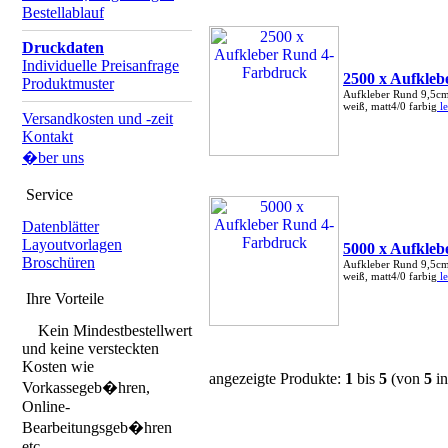
Bestellablauf
Druckdaten
Individuelle Preisanfrage
2500 x Aufkle
Produktmuster
Aufkleber Rund 9,5cm
weiß, matt4/0 farbig
le
Versandkosten und -zeit
Kontakt
�ber uns
Service
Datenblätter
Layoutvorlagen
5000 x Aufkle
Broschüren
Aufkleber Rund 9,5cm
weiß, matt4/0 farbig
le
Ihre Vorteile
Kein Mindestbestellwert
und keine versteckten
Kosten wie
angezeigte Produkte:
1
bis
5
(von
5
in
Vorkassegeb�hren,
Online-
Bearbeitungsgeb�hren
etc.