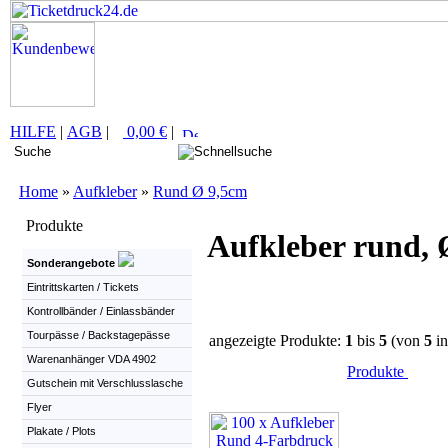
HILFE
|
AGB
|
0,00 €
|
Home
»
Aufkleber
»
Rund Ø 9,5cm
Produkte
Aufkleber rund, 
Sonderangebote
Eintrittskarten / Tickets
Kontrollbänder / Einlassbänder
Tourpässe / Backstagepässe
angezeigte Produkte:
1
bis
5
(von
5
in
Warenanhänger VDA 4902
Produkte
Gutschein mit Verschlusslasche
Flyer
Plakate / Plots