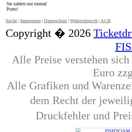
Sie zahlen nur einmal
Porto!
Suche
|
Impressum
|
Datenschutz
|
Widerrufsrecht
|
AGB
Copyright � 2026
Ticketd
FI
Alle Preise verstehen sic
Euro zz
Alle Grafiken und Warenzei
dem Recht der jeweil
Druckfehler und Pre