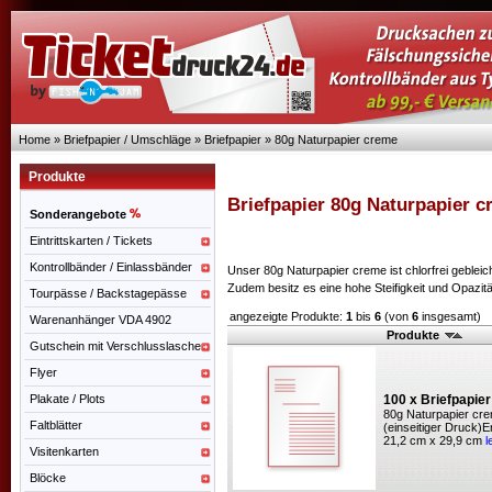
Home
»
Briefpapier / Umschläge
»
Briefpapier
»
80g Naturpapier creme
Produkte
Briefpapier 80g Naturpapier 
Sonderangebote
Eintrittskarten / Tickets
Kontrollbänder / Einlassbänder
Unser 80g Naturpapier creme ist chlorfrei geblei
Zudem besitz es eine hohe Steifigkeit und Opazitä
Tourpässe / Backstagepässe
angezeigte Produkte:
1
bis
6
(von
6
insgesamt)
Warenanhänger VDA 4902
Produkte
Gutschein mit Verschlusslasche
Flyer
Plakate / Plots
100 x Briefpapie
80g Naturpapier cre
Faltblätter
(einseitiger Druck)
21,2 cm x 29,9 cm
l
Visitenkarten
Blöcke