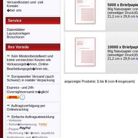
Versandkosten und -zeit
5000 x Briefpapi
Kontakt
80g Naturpapier cre
�ber uns
(einseitiger Druck)
21,2 cm x 29,9 cm
l
Service
Datenblätter
Layoutvorlagen
Broschüren
Ihre Vorteile
10000 x Briefpap
80g Naturpapier cre
(einseitiger Druck)
Kein Mindestbestellwert und
21,2 cm x 29,9 cm
l
keine versteckten Kosten wie
Vorkassegeb�hren, Online-
Bearbeitungsgeb�hren etc.
Europaweiter Versand (auch
Schweiz) in stabiler Verpackung
angezeigte Produkte:
1
bis
6
(von
6
insgesamt)
Express- und 24h
Overnightversand m�glich!
Auftragsverfolgung per
Onlinetracking
Einfache Auftragsabwicklung
- Vorkasse
- Sofort�berweisung
- Paypal
- Rechnung f�r �mter, staatliche
Institutionen und �ffentliche