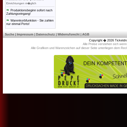
Einrichtungen m�glich
Produktionsbeginn sofort nach
Zahlungseingang!
Warenkorbfunktion - Sie zahlen
nur einmal Porto!
Suche
|
Impressum
|
Datenschutz
|
Widerrufsrecht
|
AGB
Copyright � 2026
Ticketdr
Alle Preise verstehen sich wen
Alle Grafiken und Warenzeichen auf dieser Seite unterliegen dem Rec