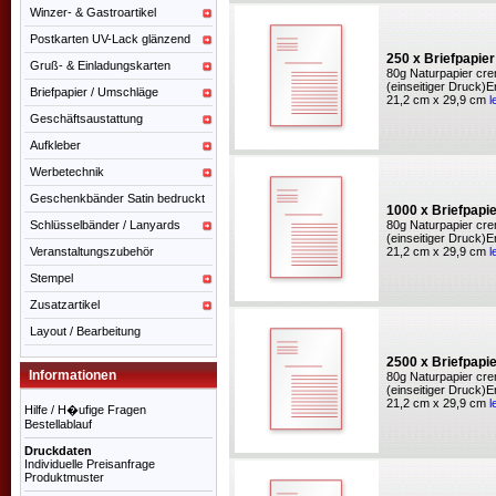
Winzer- & Gastroartikel
Postkarten UV-Lack glänzend
250 x Briefpapie
Gruß- & Einladungskarten
80g Naturpapier cre
(einseitiger Druck)
Briefpapier / Umschläge
21,2 cm x 29,9 cm
l
Geschäftsaustattung
Aufkleber
Werbetechnik
Geschenkbänder Satin bedruckt
1000 x Briefpapi
Schlüsselbänder / Lanyards
80g Naturpapier cre
(einseitiger Druck)
Veranstaltungszubehör
21,2 cm x 29,9 cm
l
Stempel
Zusatzartikel
Layout / Bearbeitung
2500 x Briefpapi
Informationen
80g Naturpapier cre
(einseitiger Druck)
21,2 cm x 29,9 cm
l
Hilfe / H�ufige Fragen
Bestellablauf
Druckdaten
Individuelle Preisanfrage
Produktmuster