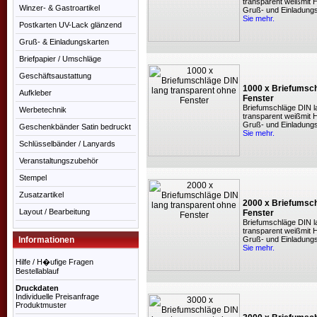
transparent weißmit H
Winzer- & Gastroartikel
Gruß- und Einladungsk
Sie mehr.
Postkarten UV-Lack glänzend
Gruß- & Einladungskarten
Briefpapier / Umschläge
Geschäftsaustattung
1000 x Briefumsch
Aufkleber
Fenster
Briefumschläge DIN 
Werbetechnik
transparent weißmit H
Gruß- und Einladungsk
Geschenkbänder Satin bedruckt
Sie mehr.
Schlüsselbänder / Lanyards
Veranstaltungszubehör
Stempel
Zusatzartikel
2000 x Briefumsch
Layout / Bearbeitung
Fenster
Briefumschläge DIN 
transparent weißmit H
Informationen
Gruß- und Einladungsk
Sie mehr.
Hilfe / H�ufige Fragen
Bestellablauf
Druckdaten
Individuelle Preisanfrage
Produktmuster