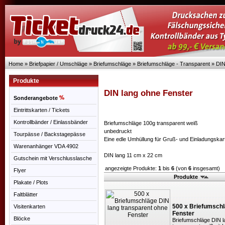
Home
»
Briefpapier / Umschläge
»
Briefumschläge
»
Briefumschläge - Transparent
»
DIN
Produkte
DIN lang ohne Fenster
Sonderangebote
Eintrittskarten / Tickets
Kontrollbänder / Einlassbänder
Briefumschläge 100g transparent weiß
unbedruckt
Tourpässe / Backstagepässe
Eine edle Umhüllung für Gruß- und Einladungskar
Warenanhänger VDA 4902
DIN lang 11 cm x 22 cm
Gutschein mit Verschlusslasche
angezeigte Produkte:
1
bis
6
(von
6
insgesamt)
Flyer
Produkte
Plakate / Plots
Faltblätter
500 x Briefumschl
Visitenkarten
Fenster
Blöcke
Briefumschläge DIN 