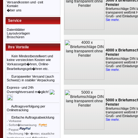
3000 x Briefumsch
Versandkosten und -zeit
Fenster
Kontakt
Briefumschläge DIN 
�ber uns
transparent weißmit H
Gruß- und Einladungsk
Sie mehr.
Service
Datenblätter
Layoutvorlagen
Broschüren
Ihre Vorteile
4000 x Briefumsch
Fenster
Kein Mindestbestellwert und
Briefumschläge DIN 
keine versteckten Kosten wie
transparent weißmit H
Vorkassegeb�hren, Online-
Gruß- und Einladungsk
Bearbeitungsgeb�hren etc.
Sie mehr.
Europaweiter Versand (auch
Schweiz) in stabiler Verpackung
Express- und 24h
Overnightversand m�glich!
5000 x Briefumsch
Fenster
Auftragsverfolgung per
Briefumschläge DIN 
Onlinetracking
transparent weißmit H
Gruß- und Einladungsk
Einfache Auftragsabwicklung
Sie mehr.
- Vorkasse
- Sofort�berweisung
- Paypal
- Rechnung f�r �mter, staatliche
Institutionen und �ffentliche