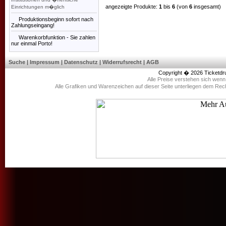
angezeigte Produkte:
1
bis
6
(von
6
insgesamt)
Einrichtungen m�glich
Produktionsbeginn sofort nach
Zahlungseingang!
Warenkorbfunktion - Sie zahlen
nur einmal Porto!
Suche
|
Impressum
|
Datenschutz
|
Widerrufsrecht
|
AGB
Copyright � 2026
Ticketdr
Alle Preise verstehen sich wen
Alle Grafiken und Warenzeichen auf dieser Seite unterliegen dem Rec