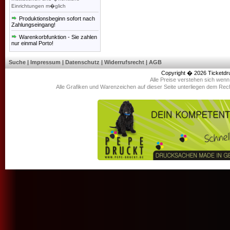
Einrichtungen m�glich
Produktionsbeginn sofort nach
Zahlungseingang!
Warenkorbfunktion - Sie zahlen
nur einmal Porto!
Suche
|
Impressum
|
Datenschutz
|
Widerrufsrecht
|
AGB
Copyright � 2026
Ticketdr
Alle Preise verstehen sich wen
Alle Grafiken und Warenzeichen auf dieser Seite unterliegen dem Rec