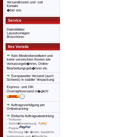
Versandkosten und -zeit
Kontakt
�ber uns
Service
Datenblätter
Layoutvorlagen
Broschüren
Ihre Vorteile
Kein Mindestbestellwert und
keine versteckten Kosten wie
Vorkassegeb�hren, Online-
Bearbeitungsgeb�hren etc.
Europaweiter Versand (auch
Schweiz) in stabiler Verpackung
Express- und 24h
Overnightversand m�glich!
Auftragsverfolgung per
Onlinetracking
Einfache Auftragsabwicklung
- Vorkasse
- Sofort�berweisung
- Paypal
- Rechnung f�r �mter, staatliche
Institutionen und �ffentliche