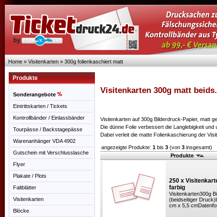
Home
»
Visitenkarten
»
300g folienkaschiert matt
Produkte
Visitenkarten 300g matt beids.
Sonderangebote
Eintrittskarten / Tickets
Kontrollbänder / Einlassbänder
Visitenkarten auf 300g Bilderdruck-Papier, matt ges
Die dünne Folie verbessert die Langlebigkeit und u
Tourpässe / Backstagepässe
Dabei verleit die matte Folienkaschierung der Vis
Warenanhänger VDA 4902
angezeigte Produkte:
1
bis
3
(von
3
insgesamt)
Gutschein mit Verschlusslasche
Produkte
Flyer
Plakate / Plots
250 x Visitenkart
farbig
Faltblätter
Visitenkarten300g Bi
Visitenkarten
(beidseitiger Druck)
cm x 5,5 cmDatenfo
Blöcke