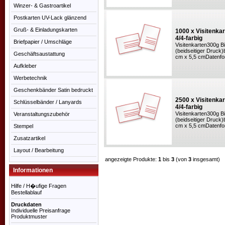
Winzer- & Gastroartikel
Postkarten UV-Lack glänzend
Gruß- & Einladungskarten
1000 x Visitenkar
4/4-farbig
Briefpapier / Umschläge
Visitenkarten300g Bi
(beidseitiger Druck)
Geschäftsaustattung
cm x 5,5 cmDatenfo
Aufkleber
Werbetechnik
Geschenkbänder Satin bedruckt
2500 x Visitenkar
Schlüsselbänder / Lanyards
4/4-farbig
Visitenkarten300g Bi
Veranstaltungszubehör
(beidseitiger Druck)
cm x 5,5 cmDatenfo
Stempel
Zusatzartikel
Layout / Bearbeitung
angezeigte Produkte:
1
bis
3
(von
3
insgesamt)
Informationen
Hilfe / H�ufige Fragen
Bestellablauf
Druckdaten
Individuelle Preisanfrage
Produktmuster