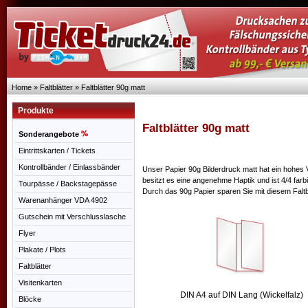
Home
»
Faltblätter
»
Faltblätter 90g matt
Produkte
Faltblätter 90g matt
Sonderangebote
Eintrittskarten / Tickets
Kontrollbänder / Einlassbänder
Unser Papier 90g Bilderdruck matt hat ein hohes 
besitzt es eine angenehme Haptik und ist 4/4 farb
Tourpässe / Backstagepässe
Durch das 90g Papier sparen Sie mit diesem Falt
Warenanhänger VDA 4902
Gutschein mit Verschlusslasche
Flyer
Plakate / Plots
Faltblätter
Visitenkarten
DIN A4 auf DIN Lang (Wickelfalz)
Blöcke