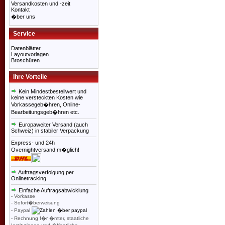
Versandkosten und -zeit
Kontakt
�ber uns
Service
Datenblätter
Layoutvorlagen
Broschüren
Ihre Vorteile
Kein Mindestbestellwert und
keine versteckten Kosten wie
Vorkassegeb�hren, Online-
Bearbeitungsgeb�hren etc.
Europaweiter Versand (auch
Schweiz) in stabiler Verpackung
Express- und 24h
Overnightversand m�glich!
Auftragsverfolgung per
Onlinetracking
Einfache Auftragsabwicklung
- Vorkasse
- Sofort�berweisung
- Paypal
- Rechnung f�r �mter, staatliche