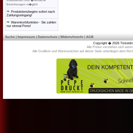
Institutionen und �ffentliche
Einrichtungen m�glich
Produktionsbeginn sofort nach
Zahlungseingang!
Warenkorbfunktion - Sie zahlen
nur einmal Porto!
Suche
|
Impressum
|
Datenschutz
|
Widerrufsrecht
|
AGB
Copyright � 2026
Ticketdr
Alle Preise verstehen sich wen
Alle Grafiken und Warenzeichen auf dieser Seite unterliegen dem Rec