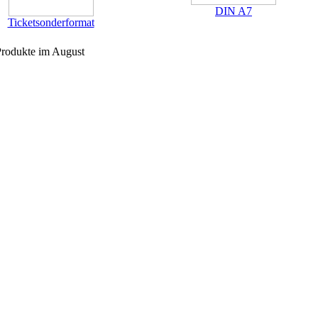
DIN A7
Ticketsonderformat
rodukte im August