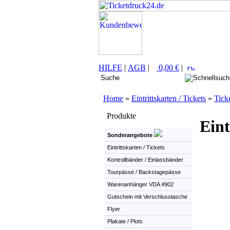
HILFE
|
AGB
|
0,00 €
|
Home
»
Eintrittskarten / Tickets
»
Tick
Produkte
Eint
Sonderangebote
Eintrittskarten / Tickets
Kontrollbänder / Einlassbänder
Tourpässe / Backstagepässe
Warenanhänger VDA 4902
Gutschein mit Verschlusslasche
Flyer
Plakate / Plots