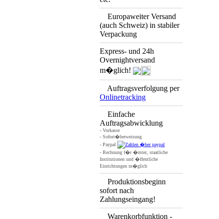
Europaweiter Versand
(auch Schweiz) in stabiler
Verpackung
Express- und 24h
Overnightversand
m�glich!
Auftragsverfolgung per
Onlinetracking
Einfache
Auftragsabwicklung
- Vorkasse
- Sofort�berweisung
- Paypal
- Rechnung f�r �mter, staatliche
Institutionen und �ffentliche
Einrichtungen m�glich
Produktionsbeginn
sofort nach
Zahlungseingang!
Warenkorbfunktion -