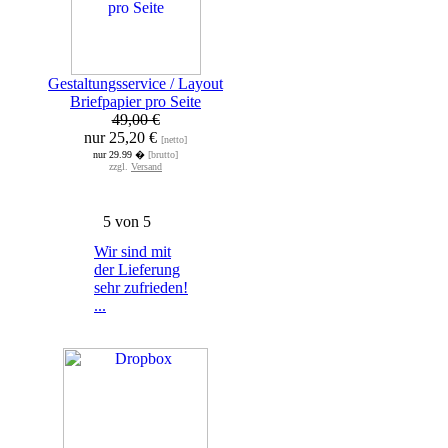
Gestaltungsservice / Layout
Briefpapier pro Seite
49,00 €
nur 25,20 €
[netto]
nur 29.99 �
[brutto]
zzgl.
Versand
Wir sind mit
der Lieferung
sehr zufrieden!
...