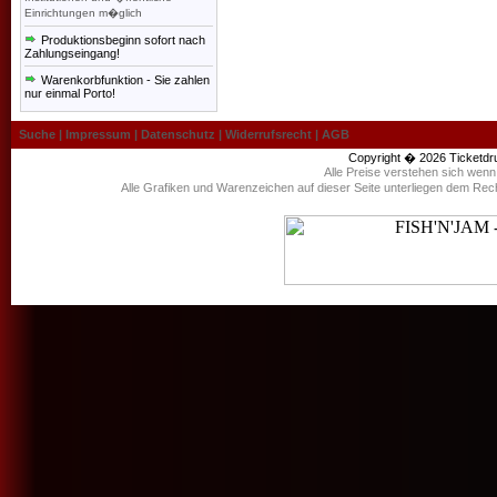
Einrichtungen m�glich
Produktionsbeginn sofort nach
Zahlungseingang!
Warenkorbfunktion - Sie zahlen
nur einmal Porto!
Suche
|
Impressum
|
Datenschutz
|
Widerrufsrecht
|
AGB
Copyright � 2026
Ticketdr
Alle Preise verstehen sich wen
Alle Grafiken und Warenzeichen auf dieser Seite unterliegen dem Rec