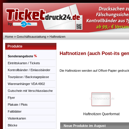
Home
»
Geschäftsaustattung
»
Haftnotizen
Produkte
Haftnotizen (auch Post-its ge
Sonderangebote
Eintrittskarten / Tickets
Kontrollbänder / Einlassbänder
Die Haftnotizen werden auf Offset-Papier gedruck
Tourpässe / Backstagepässe
Warenanhänger VDA 4902
Gutschein mit Verschlusslasche
Flyer
Plakate / Plots
Faltblätter
Haftnotizen Querformat
Visitenkarten
Blöcke
Neue Produkte im August