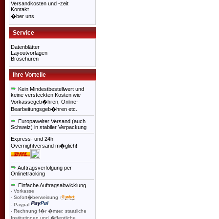
Versandkosten und -zeit
Kontakt
�ber uns
Service
Datenblätter
Layoutvorlagen
Broschüren
Ihre Vorteile
Kein Mindestbestellwert und
keine versteckten Kosten wie
Vorkassegeb�hren, Online-
Bearbeitungsgeb�hren etc.
Europaweiter Versand (auch
Schweiz) in stabiler Verpackung
Express- und 24h
Overnightversand m�glich!
Auftragsverfolgung per
Onlinetracking
Einfache Auftragsabwicklung
- Vorkasse
- Sofort�berweisung
- Paypal
- Rechnung f�r �mter, staatliche
Institutionen und �ffentliche